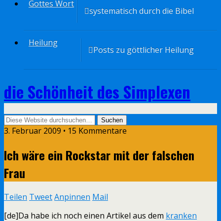
Gottes Wort
systematisch durch die Bibel
Heilung
Posts zu göttlicher Heilung
die Schönheit des Simplexen
3. Februar 2009 • 15 Kommentare
Ich wäre ein Rockstar mit der falschen
Frau
Teilen
Tweet
Anpinnen
Mail
[de]Da habe ich noch einen Artikel aus dem
kranken