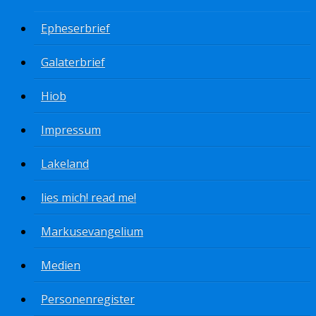
Epheserbrief
Galaterbrief
Hiob
Impressum
Lakeland
lies mich! read me!
Markusevangelium
Medien
Personenregister