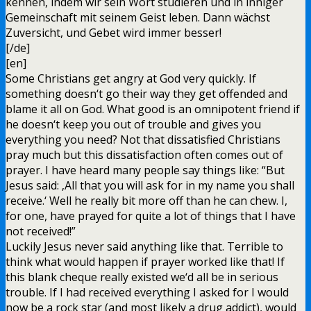
kennen, indem wir sein Wort studieren und in inniger
Gemeinschaft mit seinem Geist leben. Dann wächst
Zuversicht, und Gebet wird immer besser!
[/de]
[en]
Some Christians get angry at God very quickly. If
something doesn‘t go their way they get offended and
blame it all on God. What good is an omnipotent friend if
he doesn‘t keep you out of trouble and gives you
everything you need? Not that dissatisfied Christians
pray much but this dissatisfaction often comes out of
prayer. I have heard many people say things like: “But
Jesus said: ‚All that you will ask for in my name you shall
receive.‘ Well he really bit more off than he can chew. I,
for one, have prayed for quite a lot of things that I have
not received!”
Luckily Jesus never said anything like that. Terrible to
think what would happen if prayer worked like that! If
this blank cheque really existed we‘d all be in serious
trouble. If I had received everything I asked for I would
now be a rock star (and most likely a drug addict), would