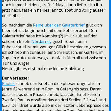
noch immer bei den „drafts“. Naja, dann liefere ich ihn
jetzt nach, fast ein halbes Jahr zu spät und völlig ausser
der Reihe…
So, nachdem die
Reihe über den Galaterbrief
glücklich
beendet ist, beginne ich mit dem Epheserbrief. Den
Galaterbrief habe ich komplett(?) im Urlaub auf der
schönen Inseln
Norderney
geschrieben, beim
Epheserbrief ist mir weniger Glück beschieden gewesen:
ich schrieb ihn zuhause, am Schreibtisch, im Garten, im
Zug, im Auto, unterwegs – einfach überall und zwischen
Tür und Angel.
Heute gibt es erst mal eine kleine Einleitung:
Der Verfasser
Paulus
schrieb den Brief an die Epheser ungefähr im
Jahre 62 während er in Rom im Gefängnis sass. Daran,
dass er aus dem Knast schrieb, lässt der Brief keinen
Zweifel, Paulus erwähnt das an drei Stellen: 3,1 / 4,1 und
6,20. Der Brief wurde also in der letzten Lebensphase des
Apostels, wenige Jahre vor seinem Tode (etwa im Jahre