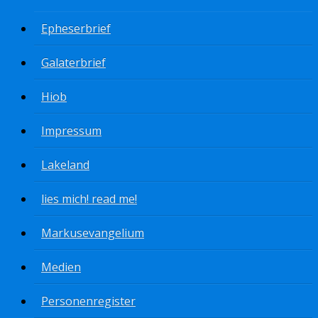
Epheserbrief
Galaterbrief
Hiob
Impressum
Lakeland
lies mich! read me!
Markusevangelium
Medien
Personenregister