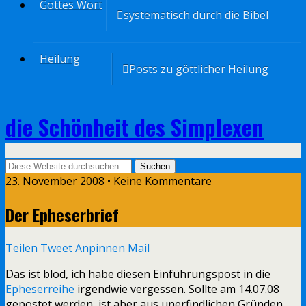
Gottes Wort
systematisch durch die Bibel
Heilung
Posts zu göttlicher Heilung
die Schönheit des Simplexen
23. November 2008 • Keine Kommentare
Der Epheserbrief
Teilen
Tweet
Anpinnen
Mail
Das ist blöd, ich habe diesen Einführungspost in die
Epheserreihe
irgendwie vergessen. Sollte am 14.07.08
gepostet werden, ist aber aus unerfindlichen Gründen