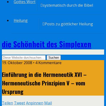
Gottes Wort
systematisch durch die Bibel
Heilung
Posts zu göttlicher Heilung
die Schönheit des Simplexen
19. Oktober 2008 • 4 Kommentare
Einführung in die Hermeneutik XVI –
Hermeneutische Prinzipien V – vom
Ursprung
Teilen
Tweet
Anpinnen
Mail