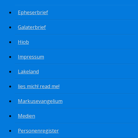
Epheserbrief
Galaterbrief
Hiob
Impressum
Lakeland
lies mich! read me!
Markusevangelium
Medien
Personenregister