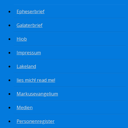
Epheserbrief
Galaterbrief
Hiob
Impressum
Lakeland
lies mich! read me!
Markusevangelium
Medien
Personenregister