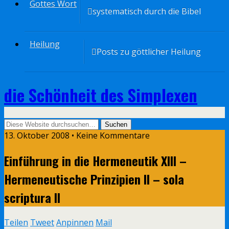
Gottes Wort
systematisch durch die Bibel
Heilung
Posts zu göttlicher Heilung
die Schönheit des Simplexen
13. Oktober 2008 • Keine Kommentare
Einführung in die Hermeneutik XIII –
Hermeneutische Prinzipien II – sola
scriptura II
Teilen
Tweet
Anpinnen
Mail