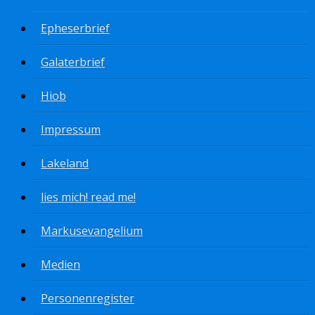
Epheserbrief
Galaterbrief
Hiob
Impressum
Lakeland
lies mich! read me!
Markusevangelium
Medien
Personenregister