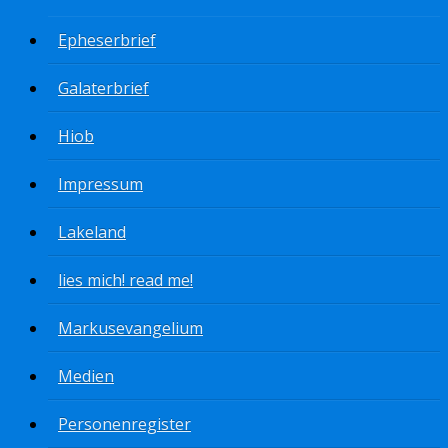
Epheserbrief
Galaterbrief
Hiob
Impressum
Lakeland
lies mich! read me!
Markusevangelium
Medien
Personenregister