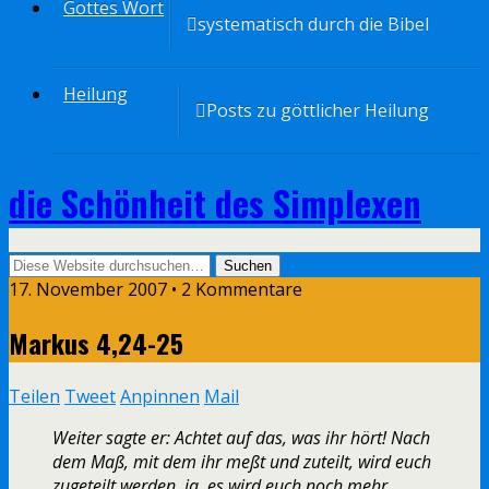
Gottes Wort
systematisch durch die Bibel
Heilung
Posts zu göttlicher Heilung
die Schönheit des Simplexen
17. November 2007 • 2 Kommentare
Markus 4,24-25
Teilen
Tweet
Anpinnen
Mail
Weiter sagte er: Achtet auf das, was ihr hört! Nach
dem Maß, mit dem ihr meßt und zuteilt, wird euch
zugeteilt werden, ja, es wird euch noch mehr