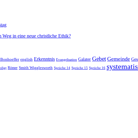
stag
 Weg in eine neue christliche Ethik?
Gebet
Gemeinde
Erkenntnis
 Bonhoeffer
Galater
Ges
english
Evangelisation
systematis
Smith Wigglesworth
edigt
Römer
Sprüche 14
Sprüche 15
Sprüche 16