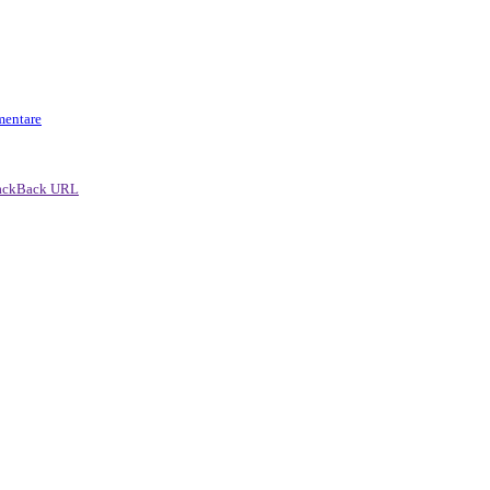
mentare
ackBack URL