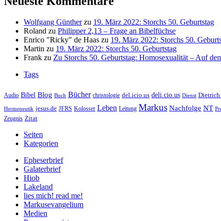
Neueste Kommentare
Wolfgang Günther
zu
19. März 2022: Storchs 50. Geburtstag
Roland
zu
Philipper 2,13 – Frage an Bibelfüchse
Enrico "Ricky" de Haas
zu
19. März 2022: Storchs 50. Geburt
Martin
zu
19. März 2022: Storchs 50. Geburtstag
Frank
zu
Zu Storchs 50. Geburtstag: Homosexualität – Auf dem
Tags
Bücher
Bibel
Blog
deli.cio.us
del.icio.us
Dietrich
christologie
Audio
Buch
Dienst
Markus
Leben
Nachfolge
NT
jesus.de
JFRS
Kolosser
Hermeneutik
Leitung
Pr
Zitat
Zeugnis
Seiten
Kategorien
Epheserbrief
Galaterbrief
Hiob
Lakeland
lies mich! read me!
Markusevangelium
Medien