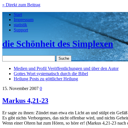
» Direkt zum Beitrag
Start
Impressum
statistik
Support
die Schönheit des Simplexen
Medien und Profil
Veröffentlichungen und über den Autor
Gottes Wort
systematisch durch die Bibel
Heilung
Posts zu göttlicher Heilung
15. November 2007
0
Markus 4,21-23
Er sagte zu ihnen: Zündet man etwa ein Licht an und stülpt ein Gefäß d
Es gibt nichts Verborgenes, das nicht offenbar wird, und nichts Gehe
Wenn einer Ohren hat zum Hören, so höre er! (Markus 4,21-23 nach d