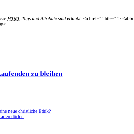
iese
HTML
-Tags und Attribute sind erlaubt:
<a href="" title=""> <abbr
ng>
aufenden zu bleiben
ne neue christliche Ethik?
arten dürfen