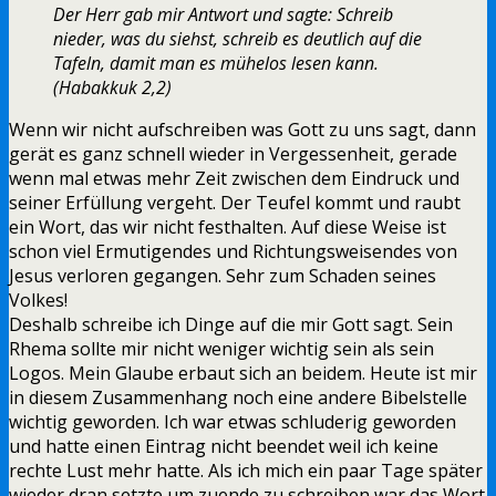
Der Herr gab mir Antwort und sagte: Schreib
nieder, was du siehst, schreib es deutlich auf die
Tafeln, damit man es mühelos lesen kann.
(Habakkuk 2,2)
Wenn wir nicht aufschreiben was Gott zu uns sagt, dann
gerät es ganz schnell wieder in Vergessenheit, gerade
wenn mal etwas mehr Zeit zwischen dem Eindruck und
seiner Erfüllung vergeht. Der Teufel kommt und raubt
ein Wort, das wir nicht festhalten. Auf diese Weise ist
schon viel Ermutigendes und Richtungsweisendes von
Jesus verloren gegangen. Sehr zum Schaden seines
Volkes!
Deshalb schreibe ich Dinge auf die mir Gott sagt. Sein
Rhema sollte mir nicht weniger wichtig sein als sein
Logos. Mein Glaube erbaut sich an beidem. Heute ist mir
in diesem Zusammenhang noch eine andere Bibelstelle
wichtig geworden. Ich war etwas schluderig geworden
und hatte einen Eintrag nicht beendet weil ich keine
rechte Lust mehr hatte. Als ich mich ein paar Tage später
wieder dran setzte um zuende zu schreiben war das Wort