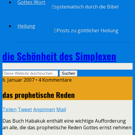
Gottes Wort
systematisch durch die Bibel
Heilung
Posts zu göttlicher Heilung
die Schönheit des Simplexen
6. Januar 2007 • 4 Kommentare
das prophetische Reden
Teilen
Tweet
Anpinnen
Mail
Das Buch Habakuk enthält eine wichtige Aufforderung
an alle, die das prophetische Reden Gottes ernst nehmen: