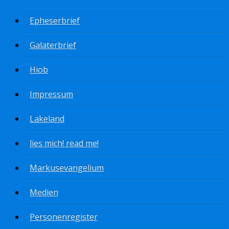
Epheserbrief
Galaterbrief
Hiob
Impressum
Lakeland
lies mich! read me!
Markusevangelium
Medien
Personenregister