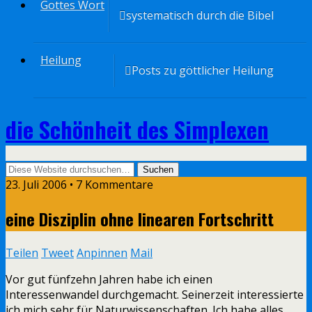
Gottes Wort
systematisch durch die Bibel
Heilung
Posts zu göttlicher Heilung
die Schönheit des Simplexen
23. Juli 2006 • 7 Kommentare
eine Disziplin ohne linearen Fortschritt
Teilen
Tweet
Anpinnen
Mail
Vor gut fünfzehn Jahren habe ich einen
Interessenwandel durchgemacht. Seinerzeit interessierte
ich mich sehr für Naturwissenschaften. Ich habe alles