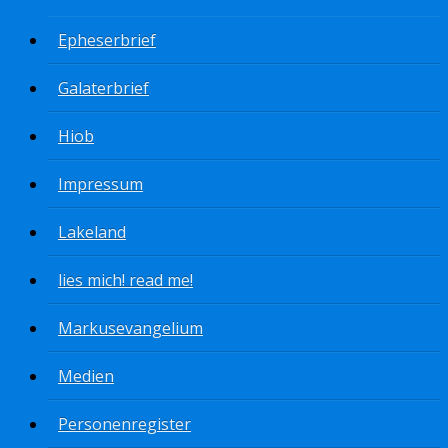
Epheserbrief
Galaterbrief
Hiob
Impressum
Lakeland
lies mich! read me!
Markusevangelium
Medien
Personenregister