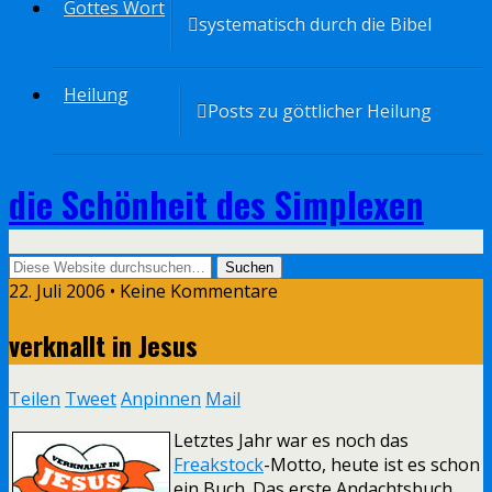
Gottes Wort
systematisch durch die Bibel
Heilung
Posts zu göttlicher Heilung
die Schönheit des Simplexen
22. Juli 2006 • Keine Kommentare
verknallt in Jesus
Teilen
Tweet
Anpinnen
Mail
Letztes Jahr war es noch das
Freakstock
-Motto, heute ist es schon
ein Buch. Das erste Andachtsbuch