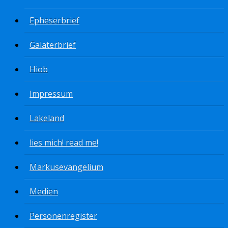
Epheserbrief
Galaterbrief
Hiob
Impressum
Lakeland
lies mich! read me!
Markusevangelium
Medien
Personenregister