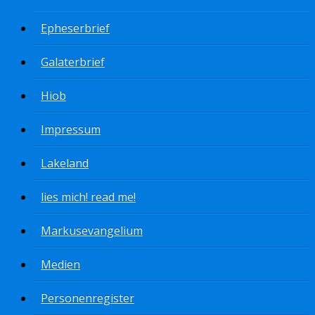
Epheserbrief
Galaterbrief
Hiob
Impressum
Lakeland
lies mich! read me!
Markusevangelium
Medien
Personenregister