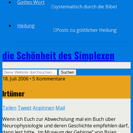
Gottes Wort
systematisch durch die Bibel
Heilung
Posts zu göttlicher Heilung
die Schönheit des Simplexen
18. Juli 2006 • 5 Kommentare
Irtümer
Teilen
Tweet
Anpinnen
Mail
Wenn ich Euch zur Abwechslung mal ein Buch über
Neurophysiologie und deren Geschichte empfehlen darf,
dann lest bitte „Im Museum der Gehirne“ von Brian