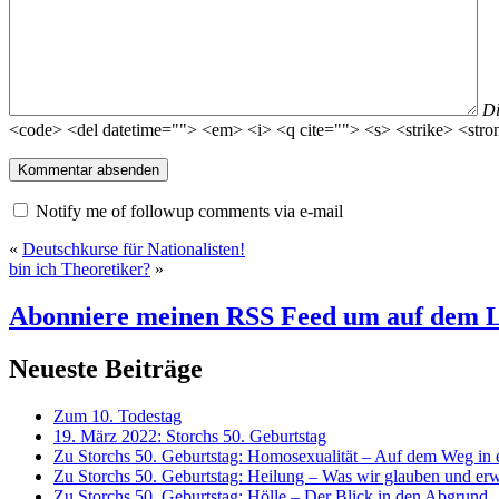
D
<code> <del datetime=""> <em> <i> <q cite=""> <s> <strike> <stro
Notify me of followup comments via e-mail
«
Deutschkurse für Nationalisten!
bin ich Theoretiker?
»
Abonniere meinen RSS Feed
um auf dem L
Neueste Beiträge
Zum 10. Todestag
19. März 2022: Storchs 50. Geburtstag
Zu Storchs 50. Geburtstag: Homosexualität – Auf dem Weg in ei
Zu Storchs 50. Geburtstag: Heilung – Was wir glauben und erw
Zu Storchs 50. Geburtstag: Hölle – Der Blick in den Abgrund