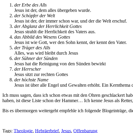
der Erbe des Alls
Jesus ist der, dem alles übergeben wurde.
der Schöpfer der Welt
Jesus ist der, der immer schon war, und der die Welt erschuf.
der Abglanz der Herrlichkeit Gottes
Jesus strahlt die Herrlichkeit des Vaters aus.
das Abbild des Wesens Gottes
Jesus ist wie Gott, wer den Sohn kennt, der kennt den Vater.
der Träger des Alls
Alles, was wird bleibt durch Jesus
der Sühner der Sünden
Jesus hat die Reinigung von den Sünden bewirkt
der Herrscher
Jesus sitzt zur rechten Gottes
der höchste Name
Jesus ist über alle Engel und Gewalten erhöht. Ein Kernthema d
Ich muss sagen, dass ich schon etwas mit den Ohren geschlackert ha
haben, ist diese Liste schon der Hammer… Ich kenne Jesus als Retter,
Bis es übermorgen weitergeht empfehle ich folgende Blogeinträge, d
Tags:
Theologie
,
Hebräerbrief
,
Jesus
,
Offenbarung