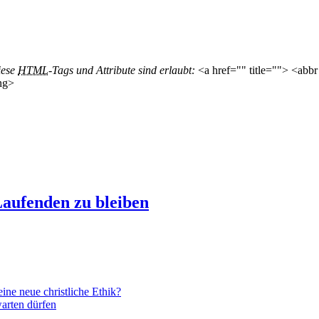
iese
HTML
-Tags und Attribute sind erlaubt:
<a href="" title=""> <abbr
ng>
aufenden zu bleiben
ne neue christliche Ethik?
arten dürfen