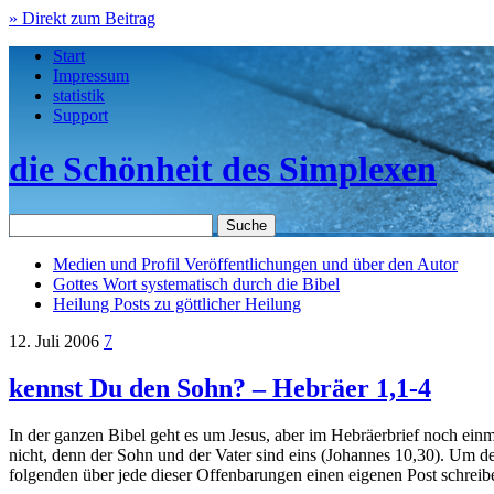
» Direkt zum Beitrag
Start
Impressum
statistik
Support
die Schönheit des Simplexen
Medien und Profil
Veröffentlichungen und über den Autor
Gottes Wort
systematisch durch die Bibel
Heilung
Posts zu göttlicher Heilung
12. Juli 2006
7
kennst Du den Sohn? – Hebräer 1,1-4
In der ganzen Bibel geht es um Jesus, aber im Hebräerbrief noch einm
nicht, denn der Sohn und der Vater sind eins (Johannes 10,30). Um de
folgenden über jede dieser Offenbarungen einen eigenen Post schreiben