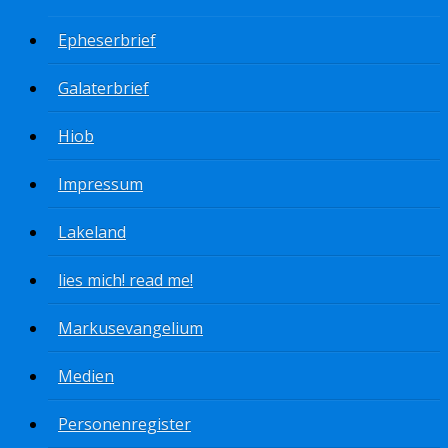
Epheserbrief
Galaterbrief
Hiob
Impressum
Lakeland
lies mich! read me!
Markusevangelium
Medien
Personenregister