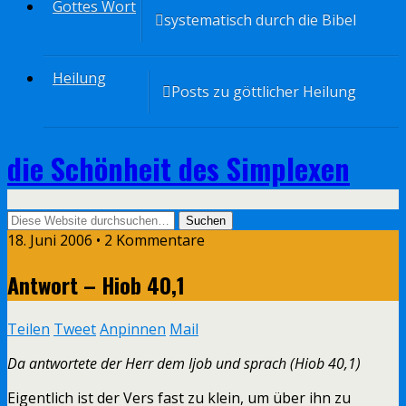
Gottes Wort
systematisch durch die Bibel
Heilung
Posts zu göttlicher Heilung
die Schönheit des Simplexen
18. Juni 2006 • 2 Kommentare
Antwort – Hiob 40,1
Teilen
Tweet
Anpinnen
Mail
Da antwortete der Herr dem Ijob und sprach (Hiob 40,1)
Eigentlich ist der Vers fast zu klein, um über ihn zu