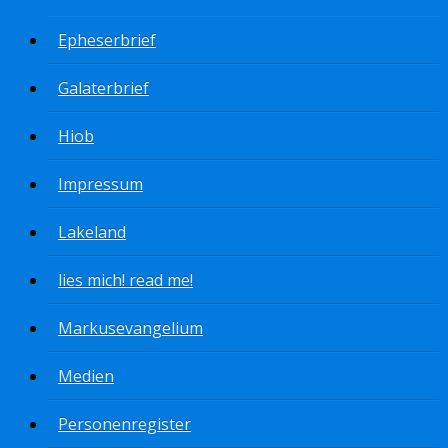
Epheserbrief
Galaterbrief
Hiob
Impressum
Lakeland
lies mich! read me!
Markusevangelium
Medien
Personenregister