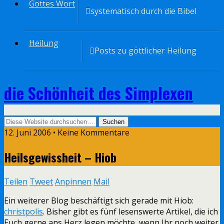
Gottes Wort
systematisch durch die Bibel
Heilung
Posts zu göttlicher Heilung
die Schönheit des Simplexen
12. Juni 2006 • Keine Kommentare
Heilsgewissheit – Hiob
Teilen
Tweet
Anpinnen
Mail
Ein weiterer Blog beschäftigt sich gerade mit Hiob:
christpolis
. Bisher gibt es fünf lesenswerte Artikel, die ich
Euch gerne ans Herz legen möchte, wenn Ihr noch weiter