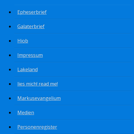
Epheserbrief
Galaterbrief
Hiob
Impressum
Lakeland
lies mich! read me!
Markusevangelium
Medien
Personenregister