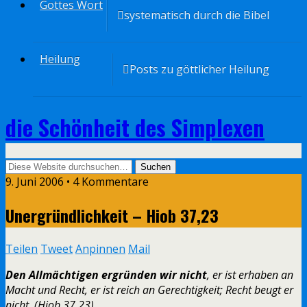
Gottes Wort
systematisch durch die Bibel
Heilung
Posts zu göttlicher Heilung
die Schönheit des Simplexen
9. Juni 2006 • 4 Kommentare
Unergründlichkeit – Hiob 37,23
Teilen
Tweet
Anpinnen
Mail
Den Allmächtigen ergründen wir nicht
, er ist erhaben an
Macht und Recht, er ist reich an Gerechtigkeit; Recht beugt er
nicht. (Hiob 37,23)