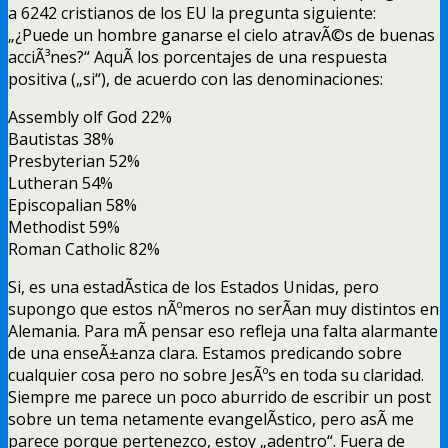
a 6242 cristianos de los EU la pregunta siguiente:
„¿Puede un hombre ganarse el cielo atravÃ©s de buenas
acciÃ³nes?“ AquÃ­ los porcentajes de una respuesta
positiva („si“), de acuerdo con las denominaciones:
Assembly olf God 22%
Bautistas 38%
Presbyterian 52%
Lutheran 54%
Episcopalian 58%
Methodist 59%
Roman Catholic 82%
Si, es una estadÃ­stica de los Estados Unidas, pero
supongo que estos nÃºmeros no serÃ­an muy distintos en
Alemania. Para mÃ­ pensar eso refleja una falta alarmante
de una enseÃ±anza clara. Estamos predicando sobre
cualquier cosa pero no sobre JesÃºs en toda su claridad.
Siempre me parece un poco aburrido de escribir un post
sobre un tema netamente evangelÃ­stico, pero asÃ­ me
parece porque pertenezco, estoy „adentro“. Fuera de