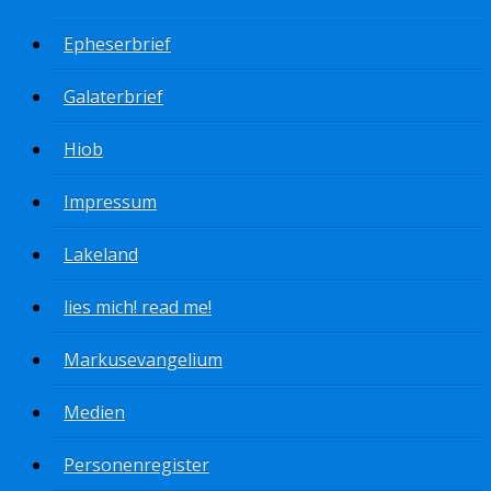
Epheserbrief
Galaterbrief
Hiob
Impressum
Lakeland
lies mich! read me!
Markusevangelium
Medien
Personenregister