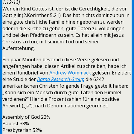
1,12-13)
Wer ein Kind Gottes ist, der ist die Gerechtigkeit, die vor
Gott gilt (2.Korinther 5,21). Das hat nichts damit zu tun in
eine gute christliche Familie hineingeboren zu werden
oder in die Kirche zu gehen, gute Taten zu vollbringen
und bei den Pfadfindern zu sein. Es hat allein mit Jesus
Christus zu tun, mit seinem Tod und seiner
Auferstehung.
Ein paar Minuten bevor ich diese Verse gelesen und
angefangen habe, diesen Artikel zu schreiben, habe ich
einen Rundbrief von
Andrew Wommack
gelesen. Er zitiert
eine Studie der
Barna Research Group
die 6242
amerikanischen Christen folgende Frage gestellt haben:
„Kann sich ein Mensch durch gute Taten den Himmel
verdienen?“ Hier die Prozentzahlen für eine positive
Antwort („ja“), nach Denominationen geordnet:
Assembly of God 22%
Baptist 38%
Presbyterian 52%