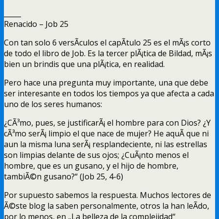
_____
Renacido – Job 25
Con tan solo 6 versÃ­culos el capÃ­tulo 25 es el mÃ¡s corto
de todo el libro de Job. Es la tercer plÃ¡tica de Bildad, mÃ¡s
bien un brindis que una plÃ¡tica, en realidad.
Pero hace una pregunta muy importante, una que debe
ser interesante en todos los tiempos ya que afecta a cada
uno de los seres humanos:
¿CÃ³mo, pues, se justificarÃ¡ el hombre para con Dios? ¿Y
cÃ³mo serÃ¡ limpio el que nace de mujer? He aquÃ­ que ni
aun la misma luna serÃ¡ resplandeciente, ni las estrellas
son limpias delante de sus ojos; ¿CuÃ¡nto menos el
hombre, que es un gusano, y el hijo de hombre,
tambiÃ©n gusano?“ (Job 25, 4-6)
Por supuesto sabemos la respuesta. Muchos lectores de
Ã©ste blog la saben personalmente, otros la han leÃ­do,
por lo menos, en „La belleza de la complejidad“