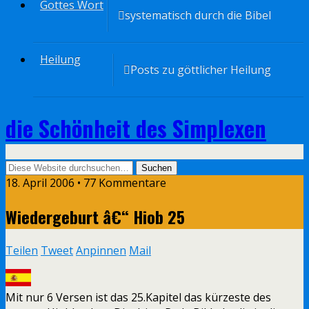
Gottes Wort
systematisch durch die Bibel
Heilung
Posts zu göttlicher Heilung
die Schönheit des Simplexen
18. April 2006 • 77 Kommentare
Wiedergeburt â€“ Hiob 25
Teilen
Tweet
Anpinnen
Mail
Mit nur 6 Versen ist das 25.Kapitel das kürzeste des