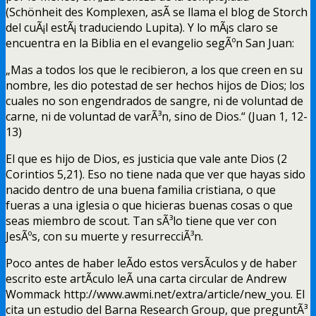
(Schönheit des Komplexen, asÃ­ se llama el blog de Storch
del cuÃ¡l estÃ¡ traduciendo Lupita). Y lo mÃ¡s claro se
encuentra en la Biblia en el evangelio segÃºn San Juan:
„Mas a todos los que le recibieron, a los que creen en su
nombre, les dio potestad de ser hechos hijos de Dios; los
cuales no son engendrados de sangre, ni de voluntad de
carne, ni de voluntad de varÃ³n, sino de Dios.“ (Juan 1, 12-
13)
El que es hijo de Dios, es justicia que vale ante Dios (2
Corintios 5,21). Eso no tiene nada que ver que hayas sido
nacido dentro de una buena familia cristiana, o que
fueras a una iglesia o que hicieras buenas cosas o que
seas miembro de scout. Tan sÃ³lo tiene que ver con
JesÃºs, con su muerte y resurrecciÃ³n.
Poco antes de haber leÃ­do estos versÃ­culos y de haber
escrito este artÃ­culo leÃ­ una carta circular de Andrew
Wommack http://www.awmi.net/extra/article/new_you. El
cita un estudio del Barna Research Group, que preguntÃ³