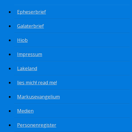
Epheserbrief
Galaterbrief
Hiob
Impressum
Lakeland
lies mich! read me!
Markusevangelium
Medien
Personenregister