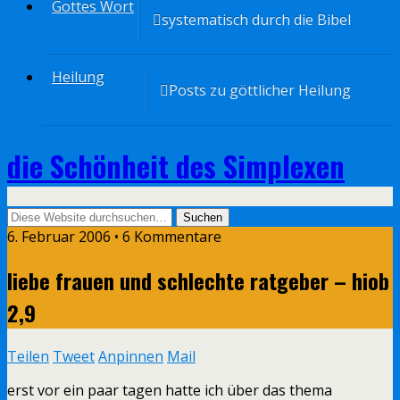
Gottes Wort
systematisch durch die Bibel
Heilung
Posts zu göttlicher Heilung
die Schönheit des Simplexen
6. Februar 2006 • 6 Kommentare
liebe frauen und schlechte ratgeber – hiob
2,9
Teilen
Tweet
Anpinnen
Mail
erst vor ein paar tagen hatte ich über das thema