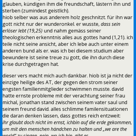
glauben, kündigen ihm die freundschaft, lästern ihn und
sterben (zumindest geistlich).
hiob selber was aus anderem holz geschnitzt. für ihn war
gott nicht nur der wunderonkel. er wusste,
dass sein
erlöser lebt (19,25)
und nahm gemäss seiner
theologischen erkenntnis alles aus gottes hand (1,21). ich
teile nicht seine ansicht, aber ich lebe auch unter einem
anderen bund als er. was ich bei diesem studium aber
bewundere ist seine treue zu gott, die ihn durch diese
krise durchgetragen hat.
dieser vers macht mich auch dankbar. hiob ist ja nicht der
einzige heilige des AT, der gegen den strom seiner
engsten familienmitglieder schwimmen musste. david
hatte ernste probleme mit der verachtung seiner frau
michal, jonathan stand zwischen seinem vater saul und
seinem freund david. alles schlimme familensituationen
die daran denken lassen, dass gottes reich entzweit:
ihr glaubt doch nicht im ernst, ichbin auf die erde gekommen,
um mit den menschen händchen zu halten und „we are the
world“ zu singen. nein, wo ich bin, gibt es