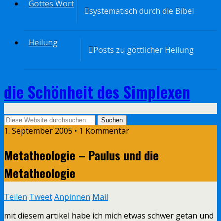
Gottes Wort
systematisch durch die Bibel
Heilung
Posts zu göttlicher Heilung
die Schönheit des Simplexen
1. September 2005 • 1 Kommentar
Metatheologie – Paulus und die
Metatheologie
Teilen
Tweet
Anpinnen
Mail
mit diesem artikel habe ich mich etwas schwer getan und