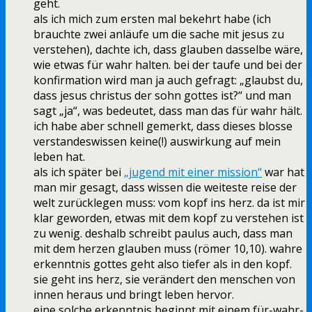
geht.
als ich mich zum ersten mal bekehrt habe (ich
brauchte zwei anläufe um die sache mit jesus zu
verstehen), dachte ich, dass glauben dasselbe wäre,
wie etwas für wahr halten. bei der taufe und bei der
konfirmation wird man ja auch gefragt: „glaubst du,
dass jesus christus der sohn gottes ist?“ und man
sagt „ja“, was bedeutet, dass man das für wahr hält.
ich habe aber schnell gemerkt, dass dieses blosse
verstandeswissen keine(!) auswirkung auf mein
leben hat.
als ich später bei
„jugend mit einer mission“
war hat
man mir gesagt, dass wissen die weiteste reise der
welt zurücklegen muss: vom kopf ins herz. da ist mir
klar geworden, etwas mit dem kopf zu verstehen ist
zu wenig. deshalb schreibt paulus auch, dass man
mit dem herzen glauben muss (römer 10,10). wahre
erkenntnis gottes geht also tiefer als in den kopf.
sie geht ins herz, sie verändert den menschen von
innen heraus und bringt leben hervor.
eine solche erkenntnis beginnt mit einem für-wahr-