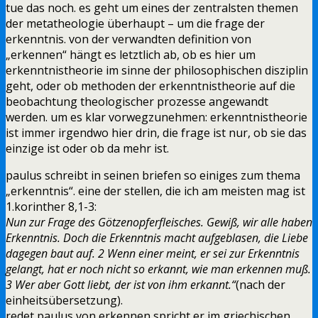
tue das noch. es geht um eines der zentralsten themen
der metatheologie überhaupt – um die frage der
erkenntnis. von der verwandten definition von
„erkennen“ hängt es letztlich ab, ob es hier um
erkenntnistheorie im sinne der philosophischen disziplin
geht, oder ob methoden der erkenntnistheorie auf die
beobachtung theologischer prozesse angewandt
werden. um es klar vorwegzunehmen: erkenntnistheorie
ist immer irgendwo hier drin, die frage ist nur, ob sie das
einzige ist oder ob da mehr ist.
paulus schreibt in seinen briefen so einiges zum thema
„erkenntnis“. eine der stellen, die ich am meisten mag ist
1.korinther 8,1-3:
Nun zur Frage des Götzenopferfleisches. Gewiß, wir alle haben
Erkenntnis. Doch die Erkenntnis macht aufgeblasen, die Liebe
dagegen baut auf. 2 Wenn einer meint, er sei zur Erkenntnis
gelangt, hat er noch nicht so erkannt, wie man erkennen muß.
3 Wer aber Gott liebt, der ist von ihm erkannt.“
(nach der
einheitsübersetzung).
redet paulus von erkennen spricht er im griechischen