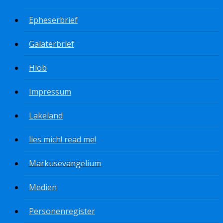
Epheserbrief
Galaterbrief
Hiob
Impressum
Lakeland
lies mich! read me!
Markusevangelium
Medien
Personenregister