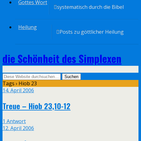
Gottes Wort
systematisch durch die Bibel
Heilung
Posts zu göttlicher Heilung
die Schönheit des Simplexen
Tags › Hiob 23
14. April 2006
Treue – Hiob 23,10-12
1 Antwort
12. April 2006