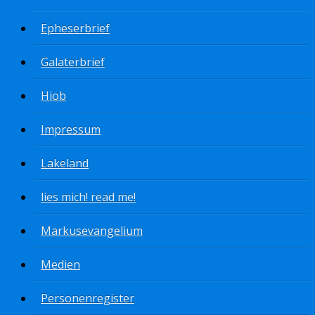
Epheserbrief
Galaterbrief
Hiob
Impressum
Lakeland
lies mich! read me!
Markusevangelium
Medien
Personenregister