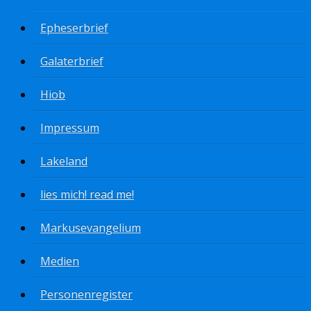
Epheserbrief
Galaterbrief
Hiob
Impressum
Lakeland
lies mich! read me!
Markusevangelium
Medien
Personenregister