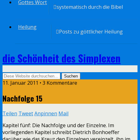
Gottes Wort
systematisch durch die Bibel
Heilung
Posts zu göttlicher Heilung
die Schönheit des Simplexen
11. Januar 2011 • 3 Kommentare
Nachfolge 15
Teilen
Tweet
Anpinnen
Mail
Kapitel fünf: Die Nachfolge und der Einzelne. Im
vorliegenden Kapitel schreibt Dietrich Bonhoeffer
darüber wie das Kreuz den Einzelnen vereinzelt, ihn im