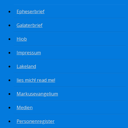
Epheserbrief
Galaterbrief
Hiob
Impressum
Lakeland
lies mich! read me!
Markusevangelium
Medien
Personenregister