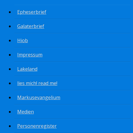
Epheserbrief
Galaterbrief
Hiob
Impressum
Lakeland
lies mich! read me!
Markusevangelium
Medien
Personenregister