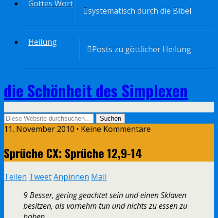
Gottes Wort
systematisch durch die Bibel
Heilung
Posts zu göttlicher Heilung
die Schönheit des Simplexen
11. November 2010 • Keine Kommentare
Sprüche CX: Sprüche 12,9-14
Teilen
Tweet
Anpinnen
Mail
9 Besser, gering geachtet sein und einen Sklaven
besitzen, als vornehm tun und nichts zu essen zu
haben.