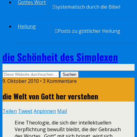
Gottes Wort
systematisch durch die Bibel
Heilung
Posts zu göttlicher Heilung
die Schönheit des Simplexen
9. Oktober 2010 • 3 Kommentare
die Welt von Gott her verstehen
Teilen
Tweet
Anpinnen
Mail
Eine Theologie, die sich der intellektuellen
Verpflichtung bewußt bleibt, die der Gebrauch
des Wortes „Gott“ mit sich bringt, wird sich