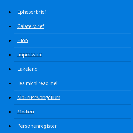
Epheserbrief
Galaterbrief
Hiob
Impressum
Lakeland
lies mich! read me!
Markusevangelium
Medien
Personenregister