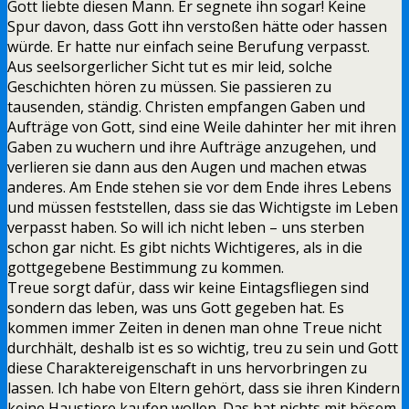
Gott liebte diesen Mann. Er segnete ihn sogar! Keine
Spur davon, dass Gott ihn verstoßen hätte oder hassen
würde. Er hatte nur einfach seine Berufung verpasst.
Aus seelsorgerlicher Sicht tut es mir leid, solche
Geschichten hören zu müssen. Sie passieren zu
tausenden, ständig. Christen empfangen Gaben und
Aufträge von Gott, sind eine Weile dahinter her mit ihren
Gaben zu wuchern und ihre Aufträge anzugehen, und
verlieren sie dann aus den Augen und machen etwas
anderes. Am Ende stehen sie vor dem Ende ihres Lebens
und müssen feststellen, dass sie das Wichtigste im Leben
verpasst haben. So will ich nicht leben – uns sterben
schon gar nicht. Es gibt nichts Wichtigeres, als in die
gottgegebene Bestimmung zu kommen.
Treue sorgt dafür, dass wir keine Eintagsfliegen sind
sondern das leben, was uns Gott gegeben hat. Es
kommen immer Zeiten in denen man ohne Treue nicht
durchhält, deshalb ist es so wichtig, treu zu sein und Gott
diese Charaktereigenschaft in uns hervorbringen zu
lassen. Ich habe von Eltern gehört, dass sie ihren Kindern
keine Haustiere kaufen wollen. Das hat nichts mit bösem