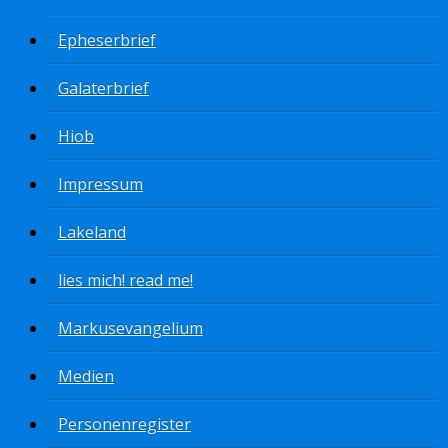
Epheserbrief
Galaterbrief
Hiob
Impressum
Lakeland
lies mich! read me!
Markusevangelium
Medien
Personenregister