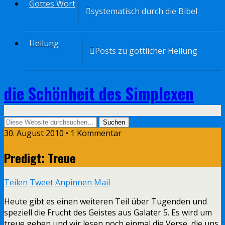
Gottes Wort
systematisch durch die Bibel
Heilung
Posts zu göttlicher Heilung
die Schönheit des Simplexen
30. August 2010 • 1 Kommentar
Predigt: Treue
Teilen
Tweet
Anpinnen
Mail
Heute gibt es einen weiteren Teil über Tugenden und
speziell die Frucht des Geistes aus Galater 5. Es wird um
treue gehen und wir lesen noch einmal die Verse, die uns