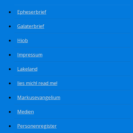
Epheserbrief
Galaterbrief
Hiob
Impressum
Lakeland
lies mich! read me!
Markusevangelium
Medien
Personenregister