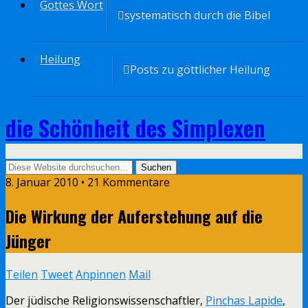
Gottes Wort
systematisch durch die Bibel
Heilung
Posts zu göttlicher Heilung
die Schönheit des Simplexen
8. Januar 2010 • 21 Kommentare
Die Wirkung der Auferstehung auf die
Jünger
Teilen
Tweet
Anpinnen
Mail
Der jüdische Religionswissenschaftler,
Pinchas Lapide
,