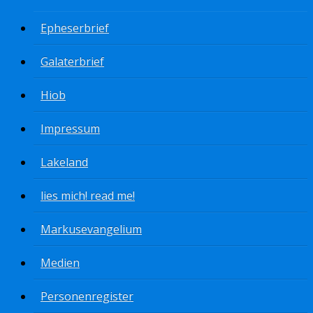
Epheserbrief
Galaterbrief
Hiob
Impressum
Lakeland
lies mich! read me!
Markusevangelium
Medien
Personenregister