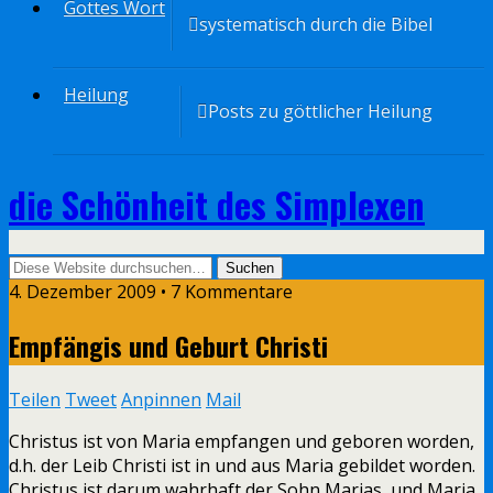
Gottes Wort
systematisch durch die Bibel
Heilung
Posts zu göttlicher Heilung
die Schönheit des Simplexen
4. Dezember 2009 • 7 Kommentare
Empfängis und Geburt Christi
Teilen
Tweet
Anpinnen
Mail
Christus ist von Maria empfangen und geboren worden,
d.h. der Leib Christi ist in und aus Maria gebildet worden.
Christus ist darum wahrhaft der Sohn Marias, und Maria