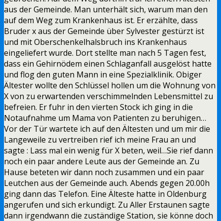
aus der Gemeinde. Man unterhält sich, warum man den
auf dem Weg zum Krankenhaus ist. Er erzählte, dass
Bruder x aus der Gemeinde über Sylvester gestürzt ist
und mit Oberschenkelhalsbruch ins Krankenhaus
eingeliefert wurde. Dort stellte man nach 5 Tagen fest,
dass ein Gehirnödem einen Schlaganfall ausgelöst hatte
und flog den guten Mann in eine Spezialklinik. Obiger
Ältester wollte den Schlüssel hollen um die Wohnung von
X von zu erwartenden verschimmelnden Lebensmittel zu
befreien. Er fuhr in den vierten Stock ich ging in die
Notaufnahme um Mama von Patienten zu beruhigen…
Vor der Tür wartete ich auf den Ältesten und um mir die
Langeweile zu vertreiben rief ich meine Frau an und
sagte : Lass mal ein wenig für X beten, weil…Sie rief dann
noch ein paar andere Leute aus der Gemeinde an. Zu
Hause beteten wir dann noch zusammen und ein paar
Leutchen aus der Gemeinde auch. Abends gegen 20.00h
ging dann das Telefon. Eine Älteste hatte in Oldenburg
angerufen und sich erkundigt. Zu Aller Erstaunen sagte
dann irgendwann die zuständige Station, sie könne doch