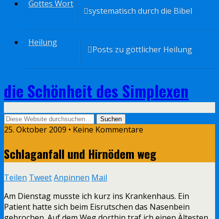
Gottes Wort
systematisch durch die Bibel
Heilung
Posts zu göttlicher Heilung
die Schönheit des Simplexen
25. Oktober 2009 • Keine Kommentare
Schlaganfall und Hirnödem weg
Teilen
Tweet
Anpinnen
Mail
Am Dienstag musste ich kurz ins Krankenhaus. Ein
Patient hatte sich beim Eisrutschen das Nasenbein
gebrochen. Auf dem Weg dorthin traf ich einen Ältesten