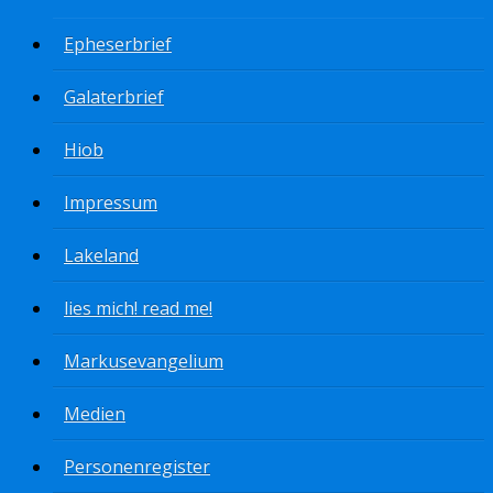
Epheserbrief
Galaterbrief
Hiob
Impressum
Lakeland
lies mich! read me!
Markusevangelium
Medien
Personenregister