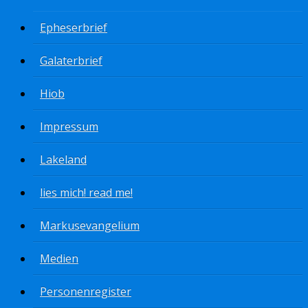
Epheserbrief
Galaterbrief
Hiob
Impressum
Lakeland
lies mich! read me!
Markusevangelium
Medien
Personenregister