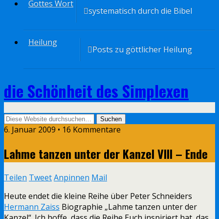
Gottes Wort
systematisch durch die Bibel
Heilung
Posts zu göttlicher Heilung
die Schönheit des Simplexen
6. Januar 2009 • 16 Kommentare
Lahme tanzen unter der Kanzel VIII – Ende
Teilen
Tweet
Anpinnen
Mail
Heute endet die kleine Reihe über Peter Schneiders
Hermann Zaiss
Biographie „Lahme tanzen unter der
Kanzel“. Ich hoffe, dass die Reihe Euch inspiriert hat, das