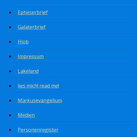
Epheserbrief
Galaterbrief
Hiob
Impressum
Lakeland
lies mich! read me!
Markusevangelium
Medien
Personenregister