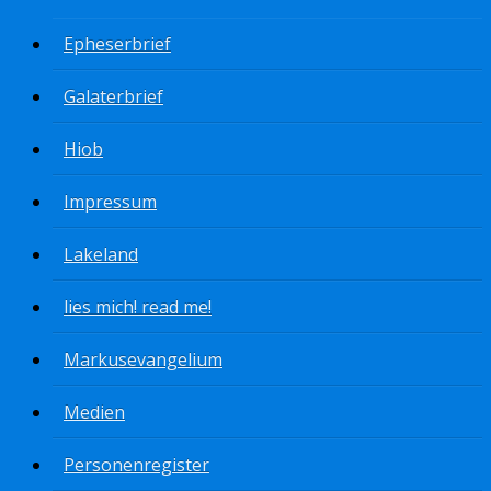
Epheserbrief
Galaterbrief
Hiob
Impressum
Lakeland
lies mich! read me!
Markusevangelium
Medien
Personenregister