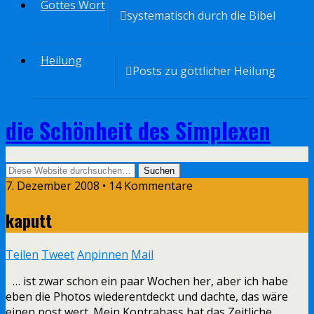
Gottes Wort
systematisch durch die Bibel
Heilung
Posts zu göttlicher Heilung
die Schönheit des Simplexen
7. Dezember 2008 • 14 Kommentare
kaputt
Teilen
Tweet
Anpinnen
Mail
… ist zwar schon ein paar Wochen her, aber ich habe
eben die Photos wiederentdeckt und dachte, das wäre
einen post wert. Mein Kontrabass hat das Zeitliche