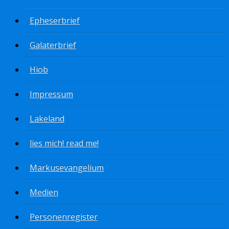
Epheserbrief
Galaterbrief
Hiob
Impressum
Lakeland
lies mich! read me!
Markusevangelium
Medien
Personenregister