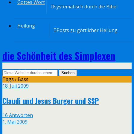
Gottes Wort
systematisch durch die Bibel
Heilung
Posts zu göttlicher Heilung
die Schönheit des Simplexen
Tags › Bass
18. Juli 2009
Claudi und Jesus Burger und SSP
16 Antworten
1. Mai 2009