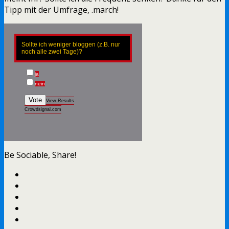
Tipp mit der Umfrage, .march!
Sollte ich weniger bloggen (z.B. nur
noch alle zwei Tage)?
ja
nein
Vote
View Results
Crowdsignal.com
Be Sociable, Share!