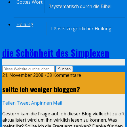
Gottes Wort
systematisch durch die Bibel
Heilung
Posts zu göttlicher Heilung
die Schönheit des Simplexen
21. November 2008 • 39 Kommentare
sollte ich weniger bloggen?
Teilen
Tweet
Anpinnen
Mail
Gestern kam die Frage auf, ob dieser Blog vielleicht zu oft
aktualisiert wird um ihn wirklich lesen zu können. Was
meint Ihr? Sollte ich die Frequenz senken? Danke für den