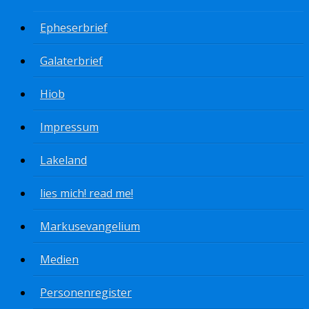
Epheserbrief
Galaterbrief
Hiob
Impressum
Lakeland
lies mich! read me!
Markusevangelium
Medien
Personenregister