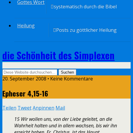
Gottes Wort
systematisch durch die Bibel
Heilung
Posts zu göttlicher Heilung
die Schönheit des Simplexen
20. September 2008 • Keine Kommentare
Epheser 4,15-16
Teilen
Tweet
Anpinnen
Mail
15 Wir wollen uns, von der Liebe geleitet, an die
Wahrheit halten und in allem wachsen, bis wir ihn
erreicht haben. Er, Christus, ist das Haupt.