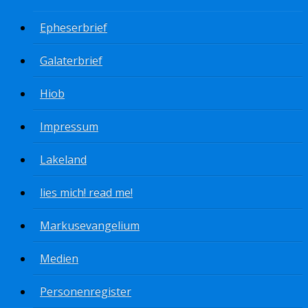
Epheserbrief
Galaterbrief
Hiob
Impressum
Lakeland
lies mich! read me!
Markusevangelium
Medien
Personenregister