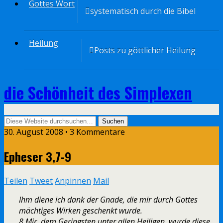
Gottes Wort
systematisch durch die Bibel
Heilung
Posts zu göttlicher Heilung
die Schönheit des Simplexen
30. August 2008 • 3 Kommentare
Epheser 3,7-9
Teilen
Tweet
Anpinnen
Mail
Ihm diene ich dank der Gnade, die mir durch Gottes
mächtiges Wirken geschenkt wurde.
8 Mir, dem Geringsten unter allen Heiligen, wurde diese