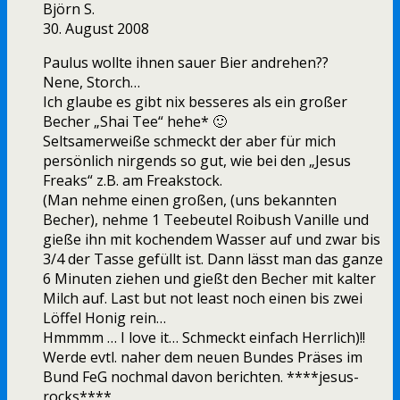
Björn S.
30. August 2008
Paulus wollte ihnen sauer Bier andrehen??
Nene, Storch…
Ich glaube es gibt nix besseres als ein großer
Becher „Shai Tee“ hehe* 🙂
Seltsamerweiße schmeckt der aber für mich
persönlich nirgends so gut, wie bei den „Jesus
Freaks“ z.B. am Freakstock.
(Man nehme einen großen, (uns bekannten
Becher), nehme 1 Teebeutel Roibush Vanille und
gieße ihn mit kochendem Wasser auf und zwar bis
3/4 der Tasse gefüllt ist. Dann lässt man das ganze
6 Minuten ziehen und gießt den Becher mit kalter
Milch auf. Last but not least noch einen bis zwei
Löffel Honig rein…
Hmmmm … I love it… Schmeckt einfach Herrlich)!!
Werde evtl. naher dem neuen Bundes Präses im
Bund FeG nochmal davon berichten. ****jesus-
rocks****