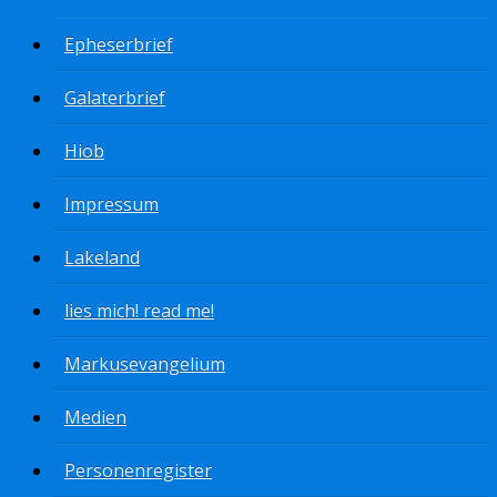
Epheserbrief
Galaterbrief
Hiob
Impressum
Lakeland
lies mich! read me!
Markusevangelium
Medien
Personenregister