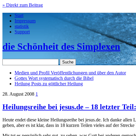
» Direkt zum Beitrag
Start
Impressum
statistik
Support
die Schönheit des Simplexen
Medien und Profil
Veröffentlichungen und über den Autor
Gottes Wort
systematisch durch die Bibel
Heilung
Posts zu göttlicher Heilung
28. August 2008
1
Heilungsreihe bei jesus.de – 18 letzter Te
Heute endet diese kleine Heilungsreihe bei jesus.de. Ich danke allen
geben, aber es ist klar, dass in 18 kurzen Teilen vieles auf der Strecke
Mir tut es persönlich sehr gut, zu sehen, was Gott bei anderen gemac