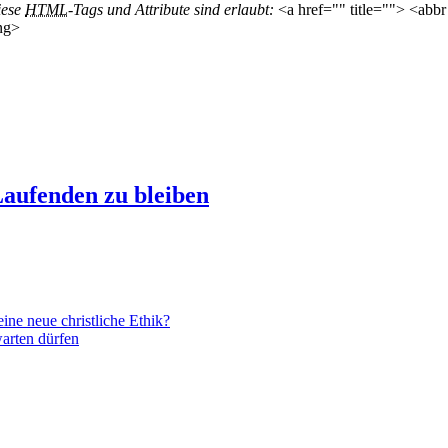
iese
HTML
-Tags und Attribute sind erlaubt:
<a href="" title=""> <abbr
ng>
aufenden zu bleiben
ne neue christliche Ethik?
arten dürfen