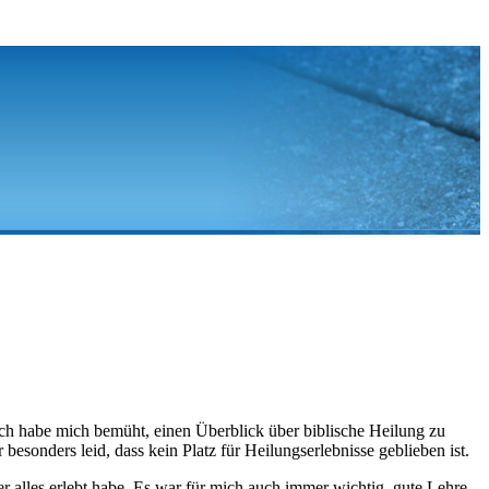
Ich habe mich bemüht, einen Überblick über biblische Heilung zu
r besonders leid, dass kein Platz für Heilungserlebnisse geblieben ist.
r alles erlebt habe. Es war für mich auch immer wichtig, gute Lehre