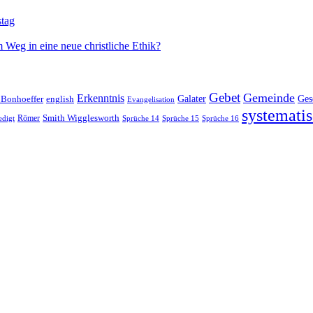
stag
 Weg in eine neue christliche Ethik?
Gebet
Gemeinde
Erkenntnis
 Bonhoeffer
Galater
Ges
english
Evangelisation
systematis
Smith Wigglesworth
edigt
Römer
Sprüche 14
Sprüche 15
Sprüche 16