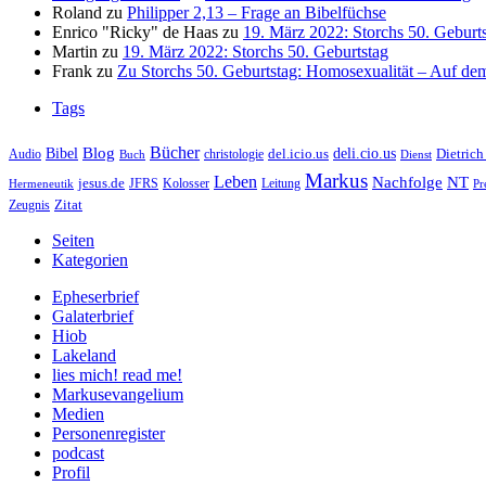
Roland
zu
Philipper 2,13 – Frage an Bibelfüchse
Enrico "Ricky" de Haas
zu
19. März 2022: Storchs 50. Geburt
Martin
zu
19. März 2022: Storchs 50. Geburtstag
Frank
zu
Zu Storchs 50. Geburtstag: Homosexualität – Auf dem
Tags
Bücher
Bibel
Blog
deli.cio.us
del.icio.us
Dietrich
christologie
Audio
Buch
Dienst
Markus
Leben
Nachfolge
NT
jesus.de
JFRS
Kolosser
Hermeneutik
Leitung
Pr
Zitat
Zeugnis
Seiten
Kategorien
Epheserbrief
Galaterbrief
Hiob
Lakeland
lies mich! read me!
Markusevangelium
Medien
Personenregister
podcast
Profil