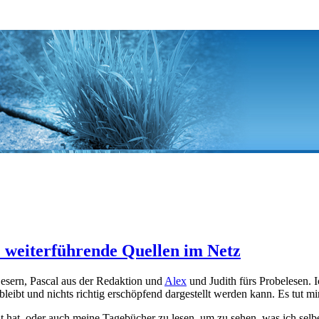
il: weiterführende Quellen im Netz
 Lesern, Pascal aus der Redaktion und
Alex
und Judith fürs Probelesen. 
 bleibt und nichts richtig erschöpfend dargestellt werden kann. Es tut mi
ht hat, oder auch meine Tagebücher zu lesen, um zu sehen, was ich selbe