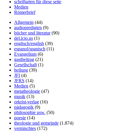
schriftarten für diese seite
Medien
Römerbrief
Allgemein
(44)
audiopredigten
(9)
bücher und literatur
(90)
del.icio.us
(1)
englisch/english
(39)
espanol/spanisch
(11)
Evangelium
(6)
gastbeitrag
(21)
Gesellschaft
(1)
heilung
(39)
JFI
(4)
JFRS
(14)
Medien
(5)
metatheologie
(47)
musik
(13)
orkrist-verlag
(16)
pädagogik
(9)
philosophie usw.
(50)
poesie
(14)
theologie und gemeinde
(1.874)
vermischtes
(172)