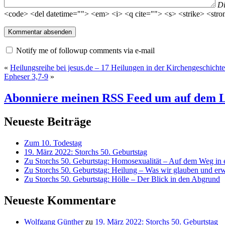
D
<code> <del datetime=""> <em> <i> <q cite=""> <s> <strike> <stro
Notify me of followup comments via e-mail
«
Heilungsreihe bei jesus.de – 17 Heilungen in der Kirchengeschichte
Epheser 3,7-9
»
Abonniere meinen RSS Feed
um auf dem L
Neueste Beiträge
Zum 10. Todestag
19. März 2022: Storchs 50. Geburtstag
Zu Storchs 50. Geburtstag: Homosexualität – Auf dem Weg in ei
Zu Storchs 50. Geburtstag: Heilung – Was wir glauben und erw
Zu Storchs 50. Geburtstag: Hölle – Der Blick in den Abgrund
Neueste Kommentare
Wolfgang Günther
zu
19. März 2022: Storchs 50. Geburtstag