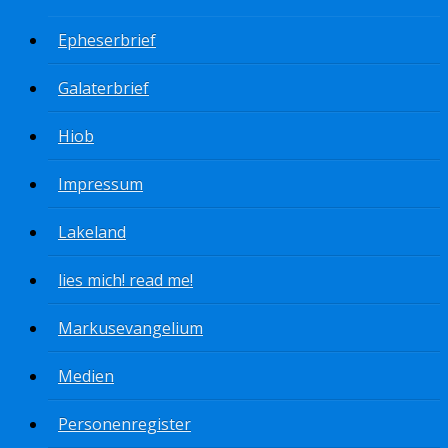
Epheserbrief
Galaterbrief
Hiob
Impressum
Lakeland
lies mich! read me!
Markusevangelium
Medien
Personenregister