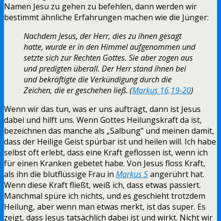
Namen Jesu zu gehen zu befehlen, dann werden wir
bestimmt ähnliche Erfahrungen machen wie die Jünger:
Nachdem Jesus, der Herr, dies zu ihnen gesagt
hatte, wurde er in den Himmel aufgenommen und
setzte sich zur Rechten Gottes. Sie aber zogen aus
und predigten überall. Der Herr stand ihnen bei
und bekräftigte die Verkündigung durch die
Zeichen, die er geschehen ließ. (
Markus 16,19-20
)
Wenn wir das tun, was er uns aufträgt, dann ist Jesus
dabei und hilft uns. Wenn Gottes Heilungskraft da ist,
bezeichnen das manche als „Salbung“ und meinen damit,
dass der Heilige Geist spürbar ist und heilen will. Ich habe
selbst oft erlebt, dass eine Kraft geflossen ist, wenn ich
für einen Kranken gebetet habe. Von Jesus floss Kraft,
als ihn die blutflüssige Frau in
Markus 5
angerührt hat.
Wenn diese Kraft fließt, weiß ich, dass etwas passiert.
Manchmal spüre ich nichts, und es geschieht trotzdem
Heilung, aber wenn man etwas merkt, ist das super. Es
zeigt, dass Jesus tatsächlich dabei ist und wirkt. Nicht wir