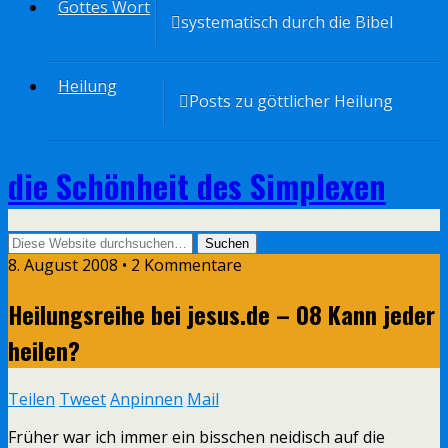
Gottes Wort
systematisch durch die Bibel
Heilung
Posts zu göttlicher Heilung
die Schönheit des Simplexen
8. August 2008 • 2 Kommentare
Heilungsreihe bei jesus.de – 08 Kann jeder
heilen?
Teilen
Tweet
Anpinnen
Mail
Früher war ich immer ein bisschen neidisch auf die