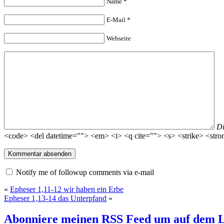
Name
*
E-Mail
*
Webseite
D
<code> <del datetime=""> <em> <i> <q cite=""> <s> <strike> <stro
Notify me of followup comments via e-mail
«
Epheser 1,11-12 wir haben ein Erbe
Epheser 1,13-14 das Unterpfand
»
Abonniere meinen RSS Feed
um auf dem L