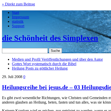
» Direkt zum Beitrag
Start
Impressum
statistik
Support
die Schönheit des Simplexen
Medien und Profil
Veröffentlichungen und über den Autor
Gottes Wort
systematisch durch die Bibel
Heilung
Posts zu göttlicher Heilung
29. Juli 2008
0
Heilungsreihe bei jesus.de – 03 Heilungsd
Es gibt zwei wesentliche Richtungen, wie Christen und Gemeinden mi
anderen glauben an Heilung, beten, fasten und tun alles, was sie könn
Keinem Kranken wird es reichen, nur getröstet zu werden, wenn er an