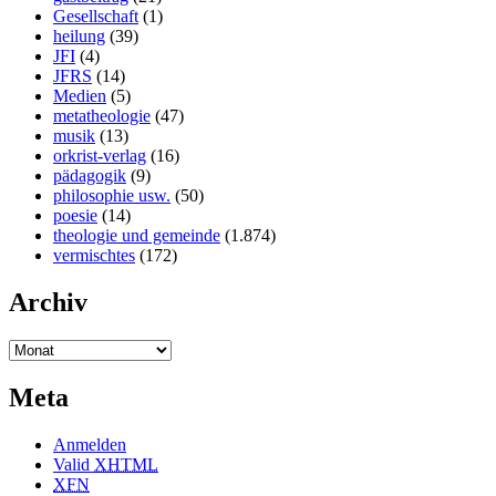
Gesellschaft
(1)
heilung
(39)
JFI
(4)
JFRS
(14)
Medien
(5)
metatheologie
(47)
musik
(13)
orkrist-verlag
(16)
pädagogik
(9)
philosophie usw.
(50)
poesie
(14)
theologie und gemeinde
(1.874)
vermischtes
(172)
Archiv
Meta
Anmelden
Valid
XHTML
XFN