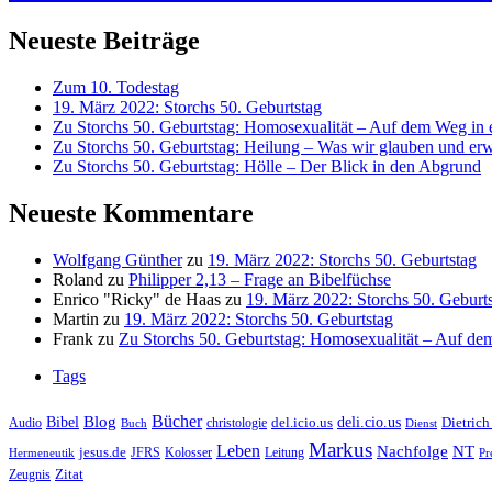
Neueste Beiträge
Zum 10. Todestag
19. März 2022: Storchs 50. Geburtstag
Zu Storchs 50. Geburtstag: Homosexualität – Auf dem Weg in ei
Zu Storchs 50. Geburtstag: Heilung – Was wir glauben und erw
Zu Storchs 50. Geburtstag: Hölle – Der Blick in den Abgrund
Neueste Kommentare
Wolfgang Günther
zu
19. März 2022: Storchs 50. Geburtstag
Roland
zu
Philipper 2,13 – Frage an Bibelfüchse
Enrico "Ricky" de Haas
zu
19. März 2022: Storchs 50. Geburt
Martin
zu
19. März 2022: Storchs 50. Geburtstag
Frank
zu
Zu Storchs 50. Geburtstag: Homosexualität – Auf dem
Tags
Bücher
Bibel
Blog
deli.cio.us
del.icio.us
Dietrich
christologie
Audio
Buch
Dienst
Markus
Leben
Nachfolge
NT
jesus.de
JFRS
Kolosser
Hermeneutik
Leitung
Pr
Zitat
Zeugnis