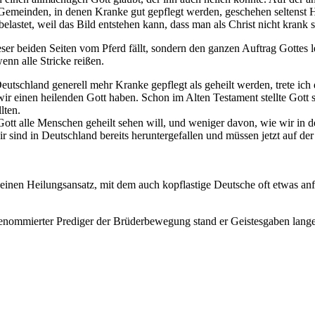
 Gemeinden, in denen Kranke gut gepflegt werden, geschehen seltenst H
astet, weil das Bild entstehen kann, dass man als Christ nicht krank 
er beiden Seiten vom Pferd fällt, sondern den ganzen Auftrag Gottes le
wenn alle Stricke reißen.
 Deutschland generell mehr Kranke gepflegt als geheilt werden, trete ic
ir einen heilenden Gott haben. Schon im Alten Testament stellte Gott s
lten.
s Gott alle Menschen geheilt sehen will, und weniger davon, wie wir 
sind in Deutschland bereits heruntergefallen und müssen jetzt auf der 
ph einen Heilungsansatz, mit dem auch kopflastige Deutsche oft etwas a
nommierter Prediger der Brüderbewegung stand er Geistesgaben lange e