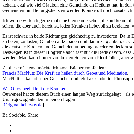
geheilt, egal wie viel Glauben eine Gemeinde an Heilung hat. In den
Gemeinden mit Heilungsdiensten werden Kranke oft noch zusätzlich bel
Ich würde wirklich gerne mal eine Gemeinde sehen, die auf keiner dies
sehen, die aber auch bereit ist, jeden Kranken liebevoll zu begleiten, 
Es ist schwer, in beide Richtungen gleichzeitig zu investieren. Da in
zu beten, zu fasten, Glauben aufzubauen und daran zu glauben, dass w
die deutsche Kirchen und Gemeinden unbedingt wieder entdecken sol
Deswegen ist in dieser Blogreihe auch fast nur die Rede davon, das
werden. Man kann immer von beiden Seiten vom Pferd fallen, aber wir 
Zu diesem Thema möchte ich zwei Bücher empfehlen:
Francis MacNutt
:
Die Kraft zu heilen durch Gebet und Meditation
.
MacNutt ist katholischer Geistlicher und lehrt als studierter Philoso
W.J.Ouweneel
:
Heilt die Kranken
.
Ouweneel hat zu diesem Buch einen langen Weg zurückgelegt – als re
Unausgewogenheiten in beiden Lagern.
[
Original bei jesus.de
]
Be Sociable, Share!