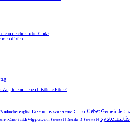
ne neue christliche Ethik?
arten dürfen
stag
 Weg in eine neue christliche Ethik?
Gebet
Gemeinde
Erkenntnis
 Bonhoeffer
Galater
Ges
english
Evangelisation
systematis
Smith Wigglesworth
edigt
Römer
Sprüche 14
Sprüche 15
Sprüche 16