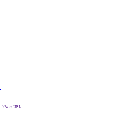
e
ackBack URL