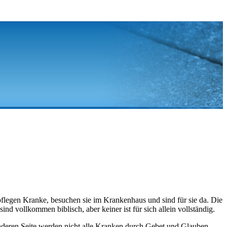
flegen Kranke, besuchen sie im Krankenhaus und sind für sie da. Die
d vollkommen biblisch, aber keiner ist für sich allein vollständig.
anderen Seite werden nicht alle Kranken durch Gebet und Glauben