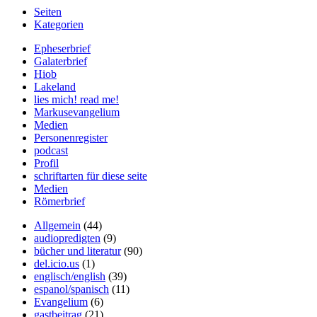
Seiten
Kategorien
Epheserbrief
Galaterbrief
Hiob
Lakeland
lies mich! read me!
Markusevangelium
Medien
Personenregister
podcast
Profil
schriftarten für diese seite
Medien
Römerbrief
Allgemein
(44)
audiopredigten
(9)
bücher und literatur
(90)
del.icio.us
(1)
englisch/english
(39)
espanol/spanisch
(11)
Evangelium
(6)
gastbeitrag
(21)