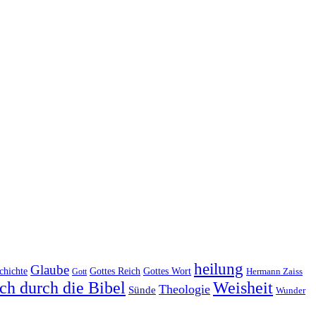
heilung
Glaube
Gottes Reich
chichte
Gottes Wort
Hermann Zaiss
Gott
ch durch die Bibel
Weisheit
Theologie
Sünde
Wunder