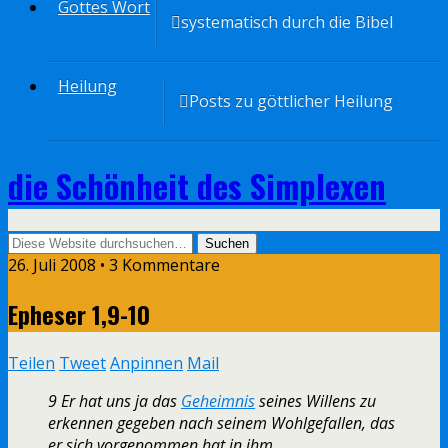
Gottes Wort
systematisch durch die Bibel
Heilung
Posts zu göttlicher Heilung
die Schönheit des Simplexen
26. Juli 2008 • 3 Kommentare
Epheser 1,9-10
Teilen
Tweet
Anpinnen
Mail
9 Er hat uns ja das
Geheimnis
seines Willens zu
erkennen gegeben nach seinem Wohlgefallen, das
er sich vorgenommen hat in ihm