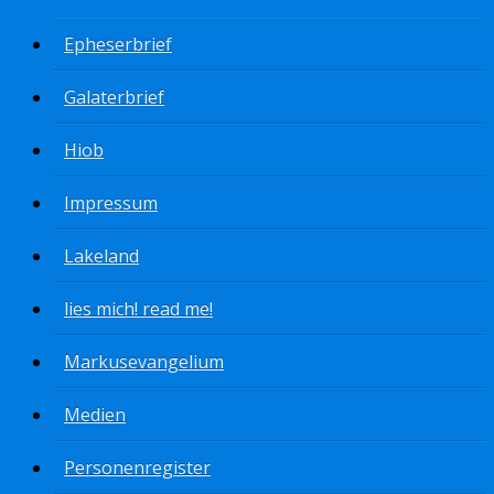
Epheserbrief
Galaterbrief
Hiob
Impressum
Lakeland
lies mich! read me!
Markusevangelium
Medien
Personenregister