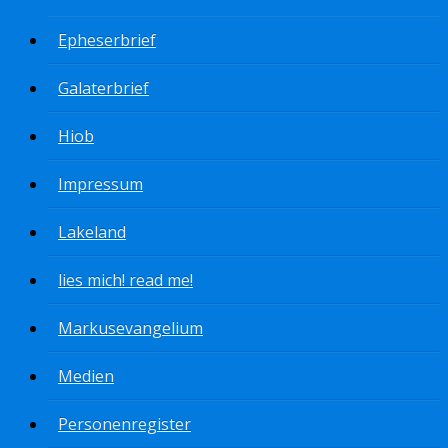
Epheserbrief
Galaterbrief
Hiob
Impressum
Lakeland
lies mich! read me!
Markusevangelium
Medien
Personenregister