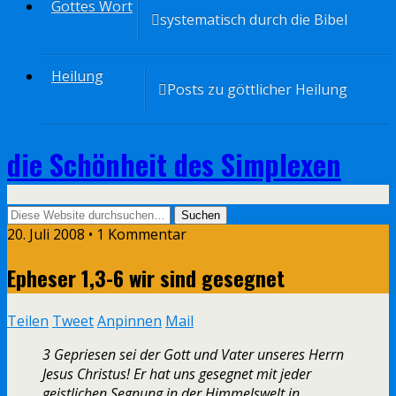
Gottes Wort
systematisch durch die Bibel
Heilung
Posts zu göttlicher Heilung
die Schönheit des Simplexen
20. Juli 2008 • 1 Kommentar
Epheser 1,3-6 wir sind gesegnet
Teilen
Tweet
Anpinnen
Mail
3 Gepriesen sei der Gott und Vater unseres Herrn
Jesus Christus! Er hat uns gesegnet mit jeder
geistlichen Segnung in der Himmelswelt in