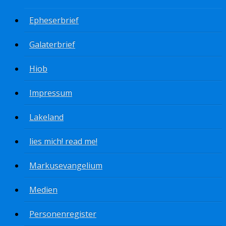
Epheserbrief
Galaterbrief
Hiob
Impressum
Lakeland
lies mich! read me!
Markusevangelium
Medien
Personenregister