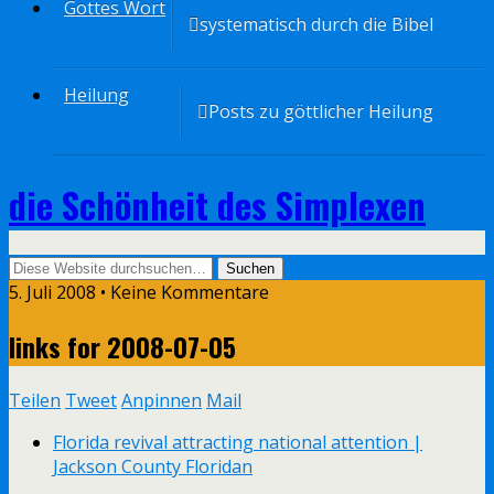
Gottes Wort
systematisch durch die Bibel
Heilung
Posts zu göttlicher Heilung
die Schönheit des Simplexen
5. Juli 2008 • Keine Kommentare
links for 2008-07-05
Teilen
Tweet
Anpinnen
Mail
Florida revival attracting national attention |
Jackson County Floridan