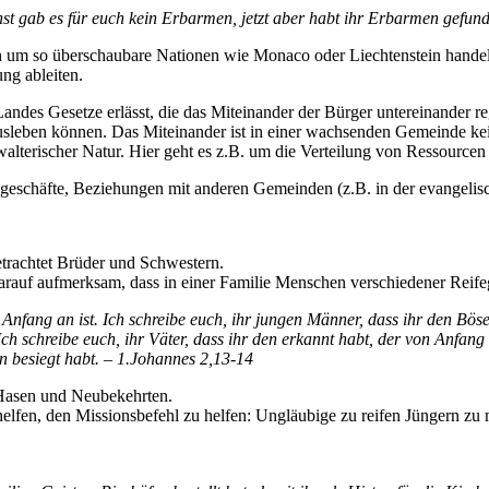
 einst gab es für euch kein Erbarmen, jetzt aber habt ihr Erbarmen gefun
ich um so überschaubare Nationen wie Monaco oder Liechtenstein hande
ng ableiten.
ndes Gesetze erlässt, die das Miteinander der Bürger untereinander re
ausleben können. Das Miteinander ist in einer wachsenden Gemeinde ke
alterischer Natur. Hier geht es z.B. um die Verteilung von Ressourcen a
geschäfte, Beziehungen mit anderen Gemeinden (z.B. in der evangelis
etrachtet Brüder und Schwestern.
darauf aufmerksam, dass in einer Familie Menschen verschiedener Reif
n Anfang an ist. Ich schreibe euch, ihr jungen Männer, dass ihr den Böse
Ich schreibe euch, ihr Väter, dass ihr den erkannt habt, der von Anfang 
en besiegt habt. – 1.Johannes 2,13-14
n Hasen und Neubekehrten.
helfen, den Missionsbefehl zu helfen: Ungläubige zu reifen Jüngern zu