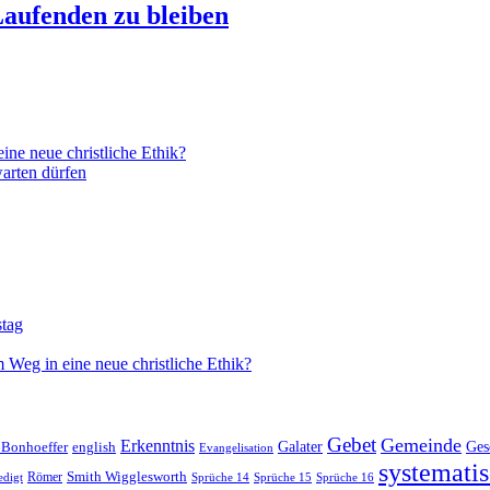
aufenden zu bleiben
ne neue christliche Ethik?
arten dürfen
stag
 Weg in eine neue christliche Ethik?
Gebet
Gemeinde
Erkenntnis
 Bonhoeffer
Galater
Ges
english
Evangelisation
systematis
Smith Wigglesworth
edigt
Römer
Sprüche 14
Sprüche 15
Sprüche 16