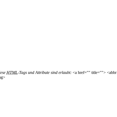
iese
HTML
-Tags und Attribute sind erlaubt:
<a href="" title=""> <abbr
ng>