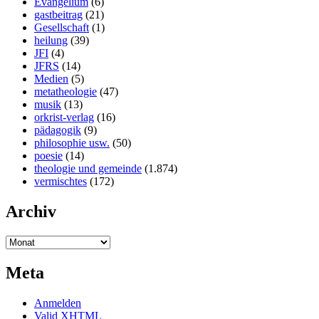
Evangelium
(6)
gastbeitrag
(21)
Gesellschaft
(1)
heilung
(39)
JFI
(4)
JFRS
(14)
Medien
(5)
metatheologie
(47)
musik
(13)
orkrist-verlag
(16)
pädagogik
(9)
philosophie usw.
(50)
poesie
(14)
theologie und gemeinde
(1.874)
vermischtes
(172)
Archiv
Meta
Anmelden
Valid
XHTML