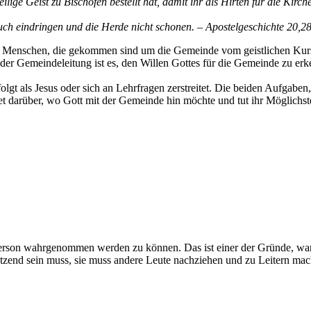
ige Geist zu Bischöfen bestellt hat, damit ihr als Hirten für die Kirch
h eindringen und die Herde nicht schonen. – Apostelgeschichte 20,2
er, Menschen, die gekommen sind um die Gemeinde vom geistlichen Kurs 
er Gemeindeleitung ist es, den Willen Gottes für die Gemeinde zu erk
lgt als Jesus oder sich an Lehrfragen zerstreitet. Die beiden Aufgaben,
tet darüber, wo Gott mit der Gemeinde hin möchte und tut ihr Möglichs
 Person wahrgenommen werden zu können. Das ist einer der Gründe, war
setzend sein muss, sie muss andere Leute nachziehen und zu Leitern ma