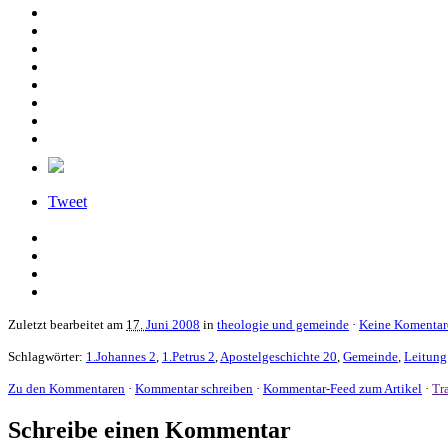
Tweet
Zuletzt bearbeitet am
17.
Juni 2008
in
theologie und gemeinde
·
Keine Komentar
Schlagwörter:
1.Johannes 2
,
1.Petrus 2
,
Apostelgeschichte 20
,
Gemeinde
,
Leitung
Zu den Kommentaren
·
Kommentar schreiben
·
Kommentar-Feed zum Artikel
·
Tr
Schreibe einen Kommentar