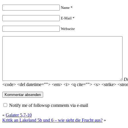
Name
*
E-Mail
*
Webseite
D
<code> <del datetime=""> <em> <i> <q cite=""> <s> <strike> <stro
Notify me of followup comments via e-mail
«
Galater 5,7-10
Kritik an Lakeland 5b und 6 – wie sieht die Frucht aus?
»