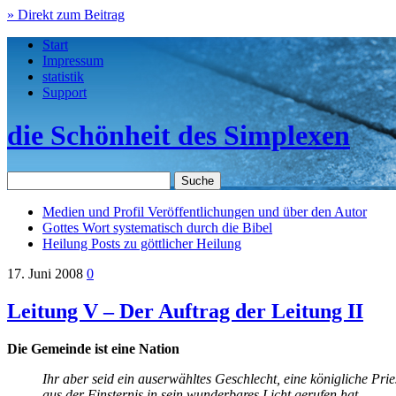
» Direkt zum Beitrag
Start
Impressum
statistik
Support
die Schönheit des Simplexen
Medien und Profil
Veröffentlichungen und über den Autor
Gottes Wort
systematisch durch die Bibel
Heilung
Posts zu göttlicher Heilung
17. Juni 2008
0
Leitung V – Der Auftrag der Leitung II
Die Gemeinde ist eine Nation
Ihr aber seid ein auserwähltes Geschlecht, eine königliche Pri
aus der Finsternis in sein wunderbares Licht gerufen hat.