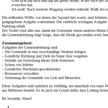
Gebt acht auf euch und auf die ganze Herde, in der euch der Heil
erworben hat.
Ich weiß: Nach meinem Weggang werden reißende Wölfe bei euc
Die reißenden Wölfe, vor denen der Apostel hier warnt, sind Irrlehr
gottgegebene Aufgabe wahrnimmt. Die vielleicht wichtigste Aufgabe d
Nahrung erhält.
Der Teufel wird alles tun, damit die Gemeinde einem anderen Hirten fo
die Gemeindeleitung trägt Sorge, dass die Herde gut ernährt wird, be
Zusammengefasst:
Aufgaben der Gemeindeleitung sind:
– Die Gemeinde in eine zweckmäßige Struktur bringen
– Geistliche Richtung und Ziele im Sinne Jesu vorgeben
– Schritte zur Erreichung dieser Ziele festsetzen
– Schutz vor Irrlehre
– Geistliches Wachstum gewährleisten
– Ressourcen verwalten
– Vertretung der Gemeinde vor Gott und Menschen
Diese Aufgaben sind natürlich zu vielfältig, um dauerhaft von einer
aus Mehreren besteht. Es ist auch ein Grund dafür, dass Leitung frei
Be Sociable, Share!