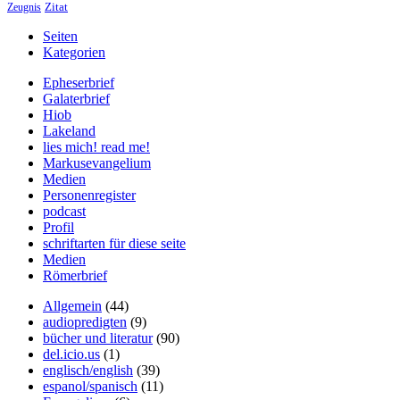
Zitat
Zeugnis
Seiten
Kategorien
Epheserbrief
Galaterbrief
Hiob
Lakeland
lies mich! read me!
Markusevangelium
Medien
Personenregister
podcast
Profil
schriftarten für diese seite
Medien
Römerbrief
Allgemein
(44)
audiopredigten
(9)
bücher und literatur
(90)
del.icio.us
(1)
englisch/english
(39)
espanol/spanisch
(11)