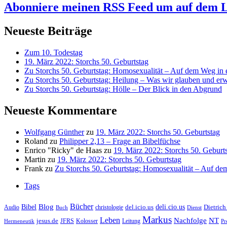
Abonniere meinen RSS Feed
um auf dem L
Neueste Beiträge
Zum 10. Todestag
19. März 2022: Storchs 50. Geburtstag
Zu Storchs 50. Geburtstag: Homosexualität – Auf dem Weg in ei
Zu Storchs 50. Geburtstag: Heilung – Was wir glauben und erw
Zu Storchs 50. Geburtstag: Hölle – Der Blick in den Abgrund
Neueste Kommentare
Wolfgang Günther
zu
19. März 2022: Storchs 50. Geburtstag
Roland
zu
Philipper 2,13 – Frage an Bibelfüchse
Enrico "Ricky" de Haas
zu
19. März 2022: Storchs 50. Geburt
Martin
zu
19. März 2022: Storchs 50. Geburtstag
Frank
zu
Zu Storchs 50. Geburtstag: Homosexualität – Auf dem
Tags
Bücher
Bibel
Blog
deli.cio.us
del.icio.us
Dietrich
christologie
Audio
Buch
Dienst
Markus
Leben
Nachfolge
NT
jesus.de
JFRS
Kolosser
Hermeneutik
Leitung
Pr