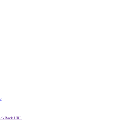
e
ackBack URL