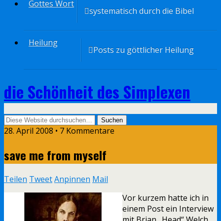
Gottes Wort
systematisch durch die Bibel
Heilung
Posts zu göttlicher Heilung
die Schönheit des Simplexen
28. April 2008 • 7 Kommentare
save me from myself
Teilen
Tweet
Anpinnen
Mail
Vor kurzem hatte ich in
einem Post ein Interview
mit Brian „Head“ Welch,