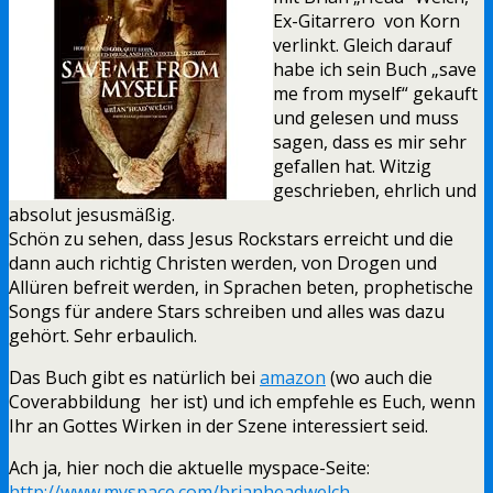
Ex-Gitarrero von Korn
verlinkt. Gleich darauf
habe ich sein Buch „save
me from myself“ gekauft
und gelesen und muss
sagen, dass es mir sehr
gefallen hat. Witzig
geschrieben, ehrlich und
absolut jesusmäßig.
Schön zu sehen, dass Jesus Rockstars erreicht und die
dann auch richtig Christen werden, von Drogen und
Allüren befreit werden, in Sprachen beten, prophetische
Songs für andere Stars schreiben und alles was dazu
gehört. Sehr erbaulich.
Das Buch gibt es natürlich bei
amazon
(wo auch die
Coverabbildung her ist) und ich empfehle es Euch, wenn
Ihr an Gottes Wirken in der Szene interessiert seid.
Ach ja, hier noch die aktuelle myspace-Seite:
http://www.myspace.com/brianheadwelch