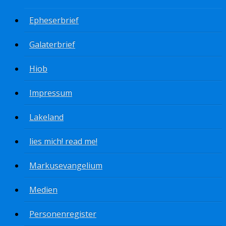
Epheserbrief
Galaterbrief
Hiob
Impressum
Lakeland
lies mich! read me!
Markusevangelium
Medien
Personenregister