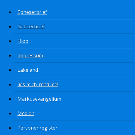
Epheserbrief
Galaterbrief
Hiob
Impressum
Lakeland
lies mich! read me!
Markusevangelium
Medien
Personenregister