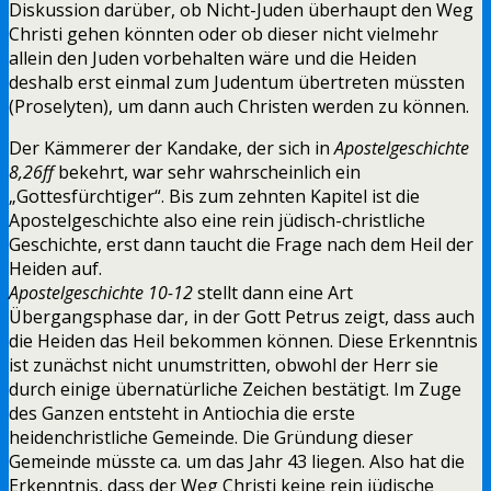
Diskussion darüber, ob Nicht-Juden überhaupt den Weg
Christi gehen könnten oder ob dieser nicht vielmehr
allein den Juden vorbehalten wäre und die Heiden
deshalb erst einmal zum Judentum übertreten müssten
(Proselyten), um dann auch Christen werden zu können.
Der Kämmerer der Kandake, der sich in
Apostelgeschichte
8,26ff
bekehrt, war sehr wahrscheinlich ein
„Gottesfürchtiger“. Bis zum zehnten Kapitel ist die
Apostelgeschichte also eine rein jüdisch-christliche
Geschichte, erst dann taucht die Frage nach dem Heil der
Heiden auf.
Apostelgeschichte 10-12
stellt dann eine Art
Übergangsphase dar, in der Gott Petrus zeigt, dass auch
die Heiden das Heil bekommen können. Diese Erkenntnis
ist zunächst nicht unumstritten, obwohl der Herr sie
durch einige übernatürliche Zeichen bestätigt. Im Zuge
des Ganzen entsteht in Antiochia die erste
heidenchristliche Gemeinde. Die Gründung dieser
Gemeinde müsste ca. um das Jahr 43 liegen. Also hat die
Erkenntnis, dass der Weg Christi keine rein jüdische