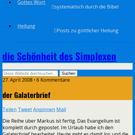
Gottes Wort
systematisch durch die Bibel
Heilung
Posts zu göttlicher Heilung
die Schönheit des Simplexen
27. April 2008 • 6 Kommentare
der Galaterbrief
Teilen
Tweet
Anpinnen
Mail
Die Reihe über Markus ist fertig. Das Evangelium ist
komplett durch gepostet. Im Urlaub habe ich den
Galaterbrief bearbeitet. Heute geht es damit los und die