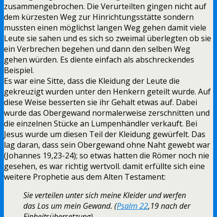
zusammengebrochen. Die Verurteilten gingen nicht auf
dem kürzesten Weg zur Hinrichtungsstätte sondern
mussten einen möglichst langen Weg gehen damit viele
Leute sie sahen und es sich so zweimal überlegten ob sie
ein Verbrechen begehen und dann den selben Weg
gehen würden. Es diente einfach als abschreckendes
Beispiel.
Es war eine Sitte, dass die Kleidung der Leute die
gekreuzigt wurden unter den Henkern geteilt wurde. Auf
diese Weise besserten sie ihr Gehalt etwas auf. Dabei
wurde das Obergewand normalerweise zerschnitten und
die einzelnen Stücke an Lumpenhändler verkauft. Bei
Jesus wurde um diesen Teil der Kleidung gewürfelt. Das
lag daran, dass sein Obergewand ohne Naht gewebt war
(Johannes 19,23-24); so etwas hatten die Römer noch nie
gesehen, es war richtig wertvoll. damit erfüllte sich eine
weitere Prophetie aus dem Alten Testament:
Sie verteilen unter sich meine Kleider und werfen
das Los um mein Gewand. (
Psalm 22
,19 nach der
Einheitsübersetzung)