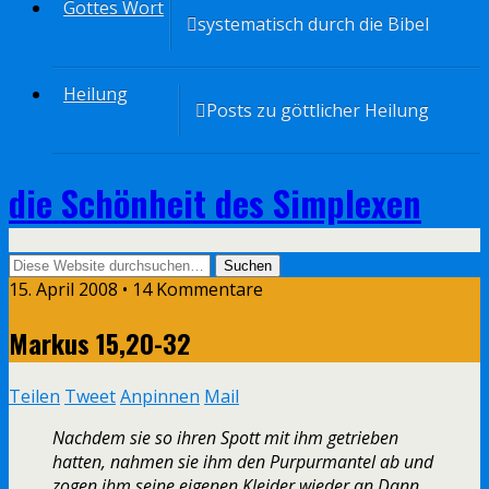
Gottes Wort
systematisch durch die Bibel
Heilung
Posts zu göttlicher Heilung
die Schönheit des Simplexen
15. April 2008 • 14 Kommentare
Markus 15,20-32
Teilen
Tweet
Anpinnen
Mail
Nachdem sie so ihren Spott mit ihm getrieben
hatten, nahmen sie ihm den Purpurmantel ab und
zogen ihm seine eigenen Kleider wieder an.Dann