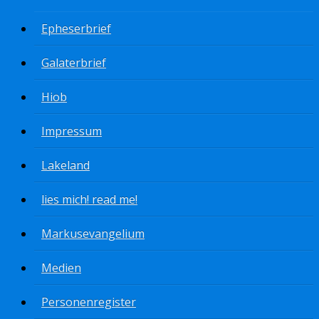
Epheserbrief
Galaterbrief
Hiob
Impressum
Lakeland
lies mich! read me!
Markusevangelium
Medien
Personenregister