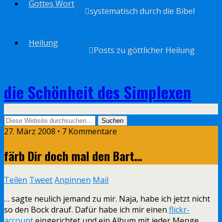
Gottes Wort
systematisch durch die Bibel
Heilung
Posts zu göttlicher Heilung
die Schönheit des Simplexen
27. März 2008 • 7 Kommentare
färb Dir doch mal den Bart…
Teilen
Tweet
Anpinnen
Mail
… sagte neulich jemand zu mir. Naja, habe ich jetzt nicht
so den Bock drauf. Dafür habe ich mir einen
flickr-
account
eingerichtet und ein Album mit jeder Menge