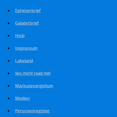
Epheserbrief
Galaterbrief
Hiob
Impressum
Lakeland
lies mich! read me!
Markusevangelium
Medien
Personenregister