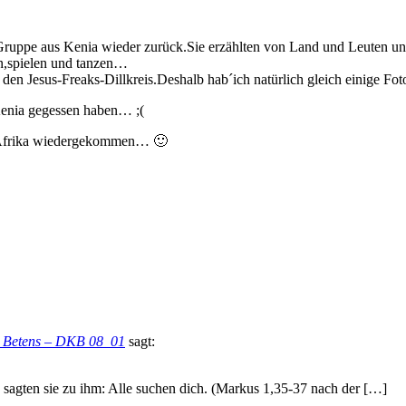
ruppe aus Kenia wieder zurück.Sie erzählten von Land und Leuten und
n,spielen und tanzen…
i den Jesus-Freaks-Dillkreis.Deshalb hab´ich natürlich gleich einige
 Kenia gegessen haben… ;(
us Afrika wiedergekommen… 🙂
es Betens – DKB 08_01
sagt:
n, sagten sie zu ihm: Alle suchen dich. (Markus 1,35-37 nach der […]