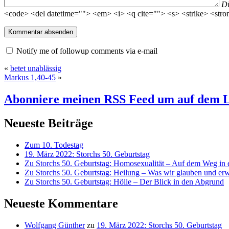
D
<code> <del datetime=""> <em> <i> <q cite=""> <s> <strike> <stro
Notify me of followup comments via e-mail
«
betet unablässig
Markus 1,40-45
»
Abonniere meinen RSS Feed
um auf dem L
Neueste Beiträge
Zum 10. Todestag
19. März 2022: Storchs 50. Geburtstag
Zu Storchs 50. Geburtstag: Homosexualität – Auf dem Weg in ei
Zu Storchs 50. Geburtstag: Heilung – Was wir glauben und erw
Zu Storchs 50. Geburtstag: Hölle – Der Blick in den Abgrund
Neueste Kommentare
Wolfgang Günther
zu
19. März 2022: Storchs 50. Geburtstag