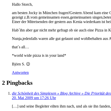
Hallo Storch,
am besten Jocky in München fragen!Gestern Abend kam eine G
gezeigt z.B.vom gemeinsamen essen,gemeinsamen singen,bete
Einer der Mitreisenden der gestern aus Kenia wiederkam ist be
Hab´ihn aber gar nicht mehr gefragt ob sie auch eine Pizza in
Nunja,jedenfalls waren alle gut gelaunt und wohlbehalten a
that´s all…
*world wide pizza is in your land*
Björn S. 😉
Antworten
2 Pingbacks
die Schönheit des Simplexen » Blog Archive » Die Priorität d
20. Mai 2009 um 17:26 Uhr
[…] und seine Begleiter eilten ihm nach, und als sie ihn fande