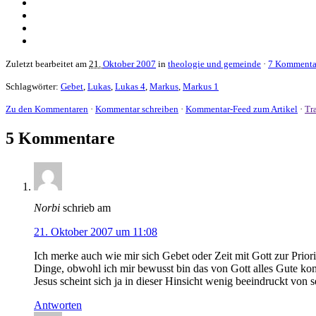
Zuletzt bearbeitet am
21.
Oktober 2007
in
theologie und gemeinde
·
7 Kommenta
Schlagwörter:
Gebet
,
Lukas
,
Lukas 4
,
Markus
,
Markus 1
Zu den Kommentaren
·
Kommentar schreiben
·
Kommentar-Feed zum Artikel
·
Tr
5 Kommentare
Norbi
schrieb am
21. Oktober 2007 um 11:08
Ich merke auch wie mir sich Gebet oder Zeit mit Gott zur Priori
Dinge, obwohl ich mir bewusst bin das von Gott alles Gute ko
Jesus scheint sich ja in dieser Hinsicht wenig beeindruckt von
Antworten