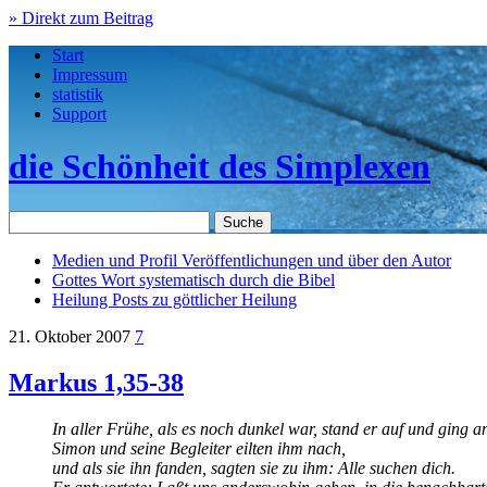
» Direkt zum Beitrag
Start
Impressum
statistik
Support
die Schönheit des Simplexen
Medien und Profil
Veröffentlichungen und über den Autor
Gottes Wort
systematisch durch die Bibel
Heilung
Posts zu göttlicher Heilung
21. Oktober 2007
7
Markus 1,35-38
In aller Frühe, als es noch dunkel war, stand er auf und ging 
Simon und seine Begleiter eilten ihm nach,
und als sie ihn fanden, sagten sie zu ihm: Alle suchen dich.