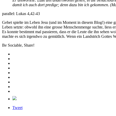
Er antwortete: Laßt uns anderswohin gehen, in die benachbart
damit ich auch dort predige; denn dazu bin ich gekommen. (Ma
parallel: Lukas 4,42-43
Gebet spielte im Leben Jesu (und im Moment in diesem Blog!) eine gro
Leben setzte: obwohl ihn eine grosse Menschenmenge suchte, liess er
Es konnte bestimmt mal passieren, dass er die Leute die ihn sehen wo
machte es sich irgendwo zu gemütlich. Wenn ein Landstrich Gottes Wo
Be Sociable, Share!
Tweet