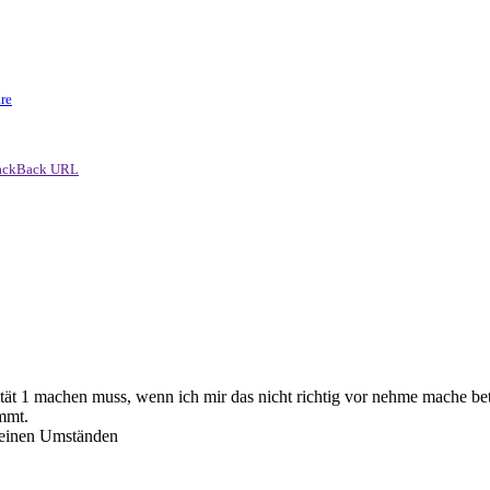
re
ackBack URL
tät 1 machen muss, wenn ich mir das nicht richtig vor nehme mache bete 
mmt.
 seinen Umständen