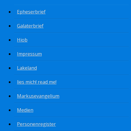
Epheserbrief
Galaterbrief
Hiob
Impressum
Lakeland
lies mich! read me!
Markusevangelium
Medien
Personenregister