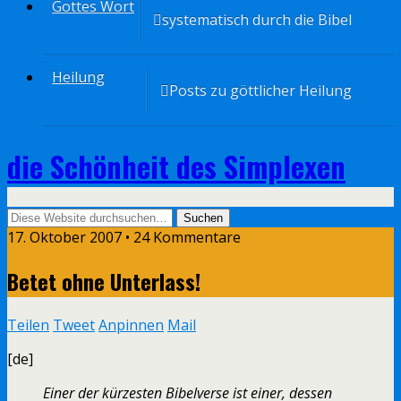
Gottes Wort
systematisch durch die Bibel
Heilung
Posts zu göttlicher Heilung
die Schönheit des Simplexen
17. Oktober 2007 • 24 Kommentare
Betet ohne Unterlass!
Teilen
Tweet
Anpinnen
Mail
[de]
Einer der kürzesten Bibelverse ist einer, dessen