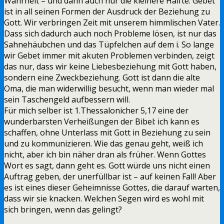
Wahrheit – und dann auch nur die kleinere Hälfte. Gebet
ist in all seinen Formen der Ausdruck der Beziehung zu
Gott. Wir verbringen Zeit mit unserem himmlischen Vater.
Dass sich dadurch auch noch Probleme lösen, ist nur das
Sahnehäubchen und das Tüpfelchen auf dem i. So lange
wir Gebet immer mit akuten Problemen verbinden, zeigt
das nur, dass wir keine Liebesbeziehung mit Gott haben,
sondern eine Zweckbeziehung. Gott ist dann die alte
Oma, die man widerwillig besucht, wenn man wieder mal
sein Taschengeld aufbessern will.
Für mich selber ist 1.Thessalonicher 5,17 eine der
wunderbarsten Verheißungen der Bibel: ich kann es
schaffen, ohne Unterlass mit Gott in Beziehung zu sein
und zu kommunizieren. Wie das genau geht, weiß ich
nicht, aber ich bin näher dran als früher. Wenn Gottes
Wort es sagt, dann geht es. Gott würde uns nicht einen
Auftrag geben, der unerfüllbar ist – auf keinen Fall! Aber
es ist eines dieser Geheimnisse Gottes, die darauf warten,
dass wir sie knacken. Welchen Segen wird es wohl mit
sich bringen, wenn das gelingt?