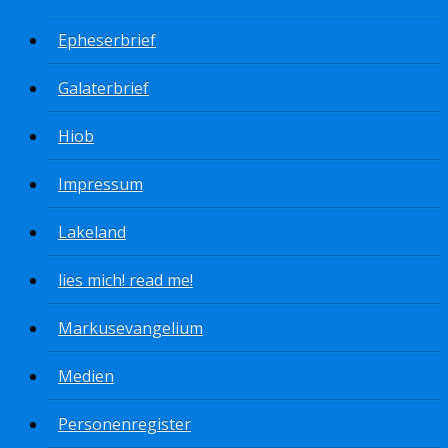
Epheserbrief
Galaterbrief
Hiob
Impressum
Lakeland
lies mich! read me!
Markusevangelium
Medien
Personenregister