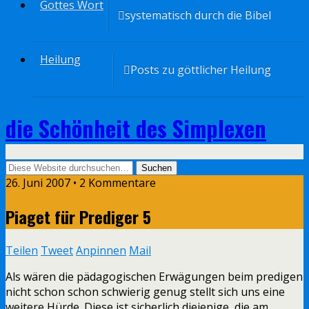
Gottes Wort
systematisch durch die Bibel
Heilung
Posts zu göttlicher Heilung
die Schönheit des Simplexen
26. Juni 2007 • 2 Kommentare
Piaget für Prediger 5
Teilen
Tweet
Anpinnen
Mail
Als wären die pädagogischen Erwägungen beim predigen
nicht schon schon schwierig genug stellt sich uns eine
weitere Hürde. Diese ist sicherlich diejenige, die am