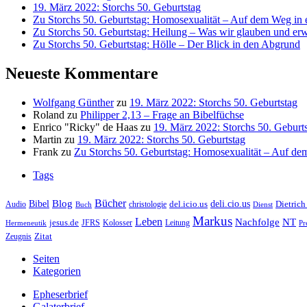
19. März 2022: Storchs 50. Geburtstag
Zu Storchs 50. Geburtstag: Homosexualität – Auf dem Weg in ei
Zu Storchs 50. Geburtstag: Heilung – Was wir glauben und erw
Zu Storchs 50. Geburtstag: Hölle – Der Blick in den Abgrund
Neueste Kommentare
Wolfgang Günther
zu
19. März 2022: Storchs 50. Geburtstag
Roland
zu
Philipper 2,13 – Frage an Bibelfüchse
Enrico "Ricky" de Haas
zu
19. März 2022: Storchs 50. Geburt
Martin
zu
19. März 2022: Storchs 50. Geburtstag
Frank
zu
Zu Storchs 50. Geburtstag: Homosexualität – Auf dem
Tags
Bücher
Bibel
Blog
deli.cio.us
del.icio.us
Dietrich
christologie
Audio
Buch
Dienst
Markus
Leben
Nachfolge
NT
jesus.de
JFRS
Kolosser
Hermeneutik
Leitung
Pr
Zitat
Zeugnis
Seiten
Kategorien
Epheserbrief
Galaterbrief