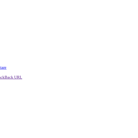
tare
ackBack URL