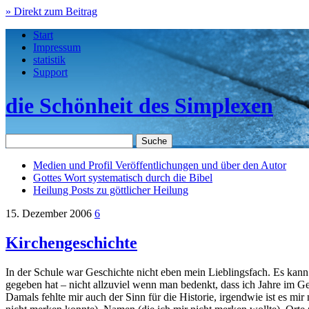
» Direkt zum Beitrag
Start
Impressum
statistik
Support
die Schönheit des Simplexen
Medien und Profil
Veröffentlichungen und über den Autor
Gottes Wort
systematisch durch die Bibel
Heilung
Posts zu göttlicher Heilung
15. Dezember 2006
6
Kirchengeschichte
In der Schule war Geschichte nicht eben mein Lieblingsfach. Es kan
gegeben hat – nicht allzuviel wenn man bedenkt, dass ich Jahre im Ge
Damals fehlte mir auch der Sinn für die Historie, irgendwie ist es mi