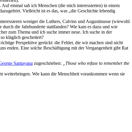
essierten).
d. Auf einmal sah ich Menschen (die mich interessierten) in einem
azugehört. Vielleicht ist es das, was „die Geschichte lebendig
 interessieren weniger die Luthers, Calvins und Augustinusse (wiewohl
die durch die Jahrhunderte stattfanden? Wie kam es dazu und wie
ücher zum Thema und ich suche immer neue. Ich suche in der
 kläglich gescheitert?
richtige Perspektive gerückt: die Fehler, die wir machen sind nicht
uns enden. Eine solche Beschäftigung mit der Vergangenheit gibt Rat
George Santayana
zugeschrieben:
„Those who refuse to remember the
nicht weiterbringen. Wie kann die Menschheit vorankommen wenn sie