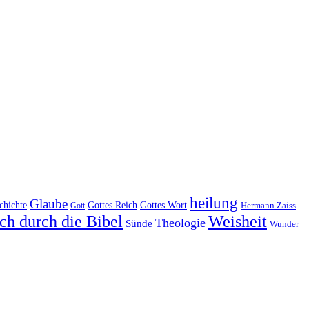
heilung
Glaube
Gottes Reich
chichte
Gottes Wort
Hermann Zaiss
Gott
ch durch die Bibel
Weisheit
Theologie
Sünde
Wunder