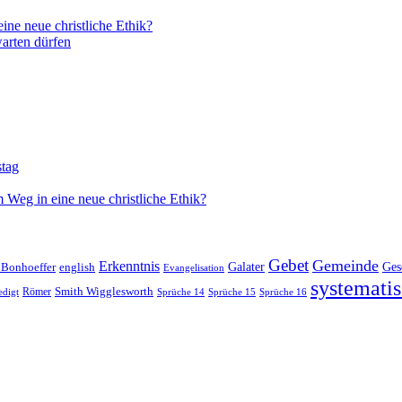
ne neue christliche Ethik?
arten dürfen
stag
 Weg in eine neue christliche Ethik?
Gebet
Gemeinde
Erkenntnis
 Bonhoeffer
Galater
Ges
english
Evangelisation
systematis
Smith Wigglesworth
edigt
Römer
Sprüche 14
Sprüche 15
Sprüche 16