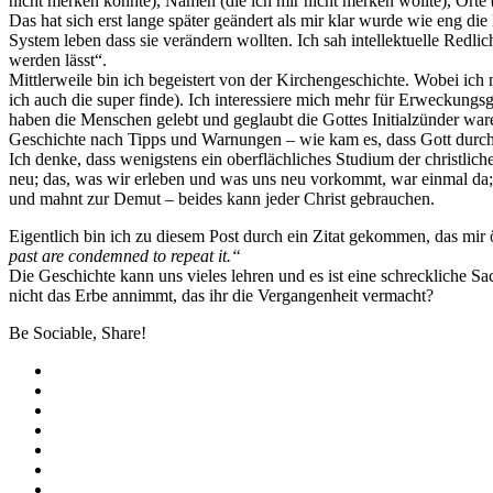
nicht merken konnte), Namen (die ich mir nicht merken wollte), Orte (d
Das hat sich erst lange später geändert als mir klar wurde wie eng di
System leben dass sie verändern wollten. Ich sah intellektuelle Redl
werden lässt“.
Mittlerweile bin ich begeistert von der Kirchengeschichte. Wobei ich
ich auch die super finde). Ich interessiere mich mehr für Erweckungs
haben die Menschen gelebt und geglaubt die Gottes Initialzünder wa
Geschichte nach Tipps und Warnungen – wie kam es, dass Gott durch
Ich denke, dass wenigstens ein oberflächliches Studium der christliche
neu; das, was wir erleben und was uns neu vorkommt, war einmal da; 
und mahnt zur Demut – beides kann jeder Christ gebrauchen.
Eigentlich bin ich zu diesem Post durch ein Zitat gekommen, das mi
past are condemned to repeat it.“
Die Geschichte kann uns vieles lehren und es ist eine schreckliche 
nicht das Erbe annimmt, das ihr die Vergangenheit vermacht?
Be Sociable, Share!