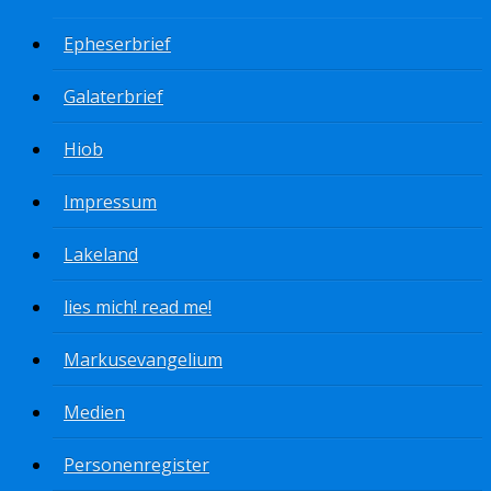
Epheserbrief
Galaterbrief
Hiob
Impressum
Lakeland
lies mich! read me!
Markusevangelium
Medien
Personenregister